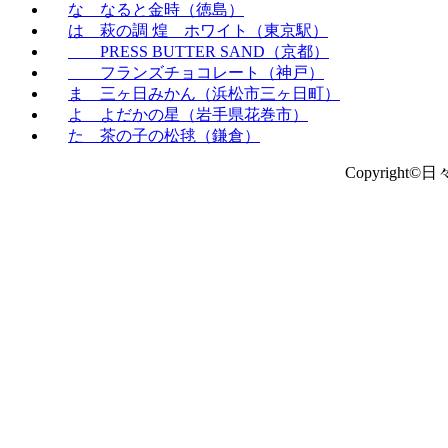
な なると金時（徳島）
は 萩の調 煌 ホワイト（東京駅）
PRESS BUTTER SAND（京都）
フランズチョコレート（神戸）
ま 三ヶ日みかん（浜松市三ヶ日町）
よ よだかの星（岩手県花巻市）
た 茶の子の松毬（鎌倉）
Copyright