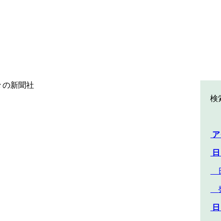
©日々の新聞社
検
ア
日
日
日