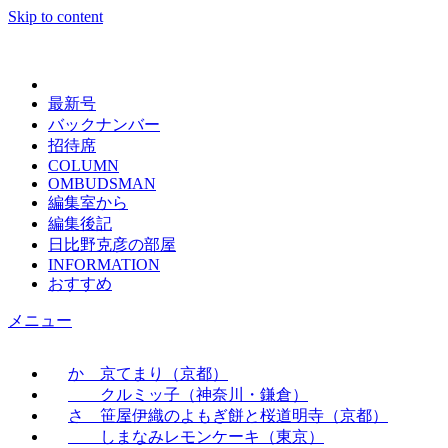
Skip to content
日々の新聞
最新号
バックナンバー
招待席
COLUMN
OMBUDSMAN
編集室から
編集後記
日比野克彦の部屋
INFORMATION
おすすめ
メニュー
か 京てまり（京都）
クルミッ子（神奈川・鎌倉）
さ 笹屋伊織のよもぎ餅と桜道明寺（京都）
しまなみレモンケーキ（東京）