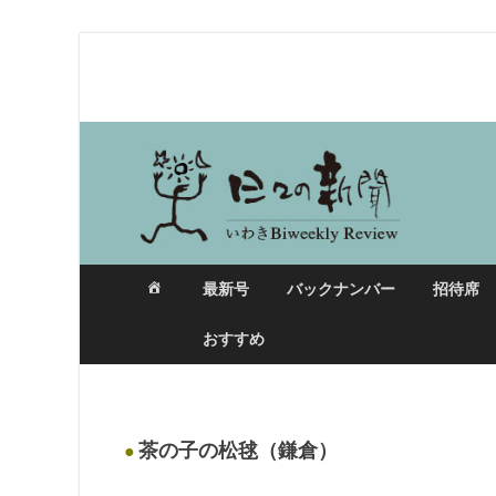
日々の新聞
最新号
バックナンバー
招待席
おすすめ
茶の子の松毬（鎌倉）
●