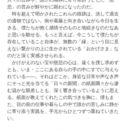
悲」の営みが鮮やかに顕わになったのだ。
時を超えて明かされたこれらの痕跡は、決して過去
の遺物ではない。病や葛藤と向き合いながら今日を生
きる、僕たちが抱く感情そのものと地続きなのだなあ
と思いを馳せる。もっと言えば、今こうして僕たちが
存在していること自体が、無数の「縁」という目に見
えない繋がりの上に生かされている「おかげさま」な
のだと深く実感させられる。
かけがえのない宝や慈悲の心は、遠くを捜し求めず
とも、いま・ここにある自らの手の中にすでに与えら
れている――。それはどこか、身近な日常や声なき声
にそっと光を当てる「日々の新聞」の紙面隅々から滲
む温かな眼差しとも、深く響き合っているように思え
る。紙面が教えてくれたこの気づきを胸に、僕もま
た、目の前の仕事や暮らしの中で誰かの苦しみに静か
に寄り添う実践を、手元からひとつずつ重ねていきた
い。