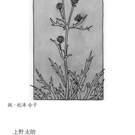
画・松本 令子
上野 太朗