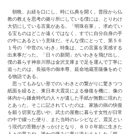
朝晩、お経を口にし、時に仏典を開く。普段から仏
教の教えを思考の拠り所にしている僕には、とりわけ
大切にしている言葉がある。「明珠在掌」。求めてい
る宝ものはどこか遠くではなく、すでに自分自身の手
の中にあるという意味だ。そんな僕にとって、第５６
１号の「中世のいわき」特集は、この言葉を実感する
出来事だった。「日々の新聞」がいわきを飛び出し、
僕の暮らす神奈川県は金沢文庫まで足を運んで丁寧に
追ったのは、長福寺の御本尊、延命地蔵菩薩像をめぐ
る物語である。
思ってもみない形でのいわきとの繋がりに驚きつつ
紙面を繰ると、東日本大震災による修復を機に、像の
体内から鎌倉時代の人々が遺した手紙が無数に現れた
とあった。そこに記されていたのは、家族の病の快復
を願う切実な思いや、武士の屋敷に暮らす女性が日常
の中で綴った便り、また当時のレシピなど。震災とい
う現代の苦難がきっかけとなり、８００年前に生きた
人々の営みや、誰かの痛みに寄り添おうとした「慈