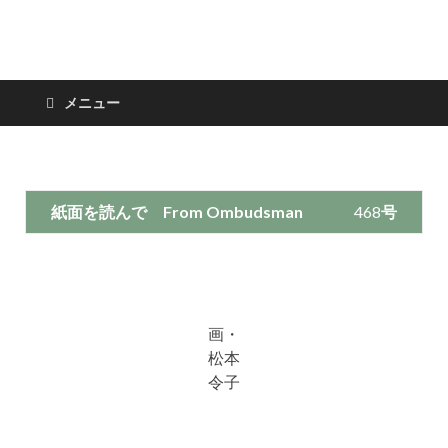
日々の新聞
メニュー
紙面を読んで
From Ombudsman
468
号
画・
松本
令子