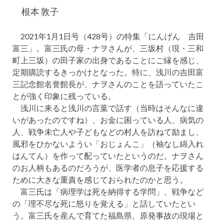
根本 敦子
2021年1月1日号（428号）の特集「にんげん 吉田
富三」。富三氏の母・ナヲさんが、三坂村（現・三和
町上三坂）の田子家の出身であることにご縁を感じ、
定期購読するきっかけとなった。特に、浅川の吉田富
三記念館名誉館長が、ナヲさんのことを語っていたこ
とが強く印象に残っている。
浅川に来ると浅川の言葉で話す（当時はそんなに違
いがあったのですね）、お金に困っている人、病気の
人、戦争未亡人や子どもなどの村人を訪ねて励まし、
風邪をひかないようい「おじょんこ」（袖なし綿入れ
はんてん）を作って配っていたというのだ。ナヲさん
のお人柄もあるのだろうが、医学者の息子を応援する
ために大きな重責を感じておられたのかと思う。
富三氏は「病理学は死を納得する学問」、戦争など
の「理不尽な死に怒りを覚える」と話していたとい
う。富三氏を産んで育てた福島県、原発事故の現場と