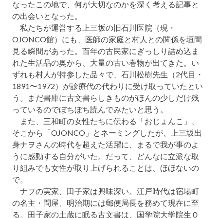
なったこの地で、何が大切なのかを深く考える記事と
の出会いとなった。
私たちが運営する上三坂の旧石川医院（現・
OJONCO館）にも、医師の家庭と村人との関係を垣間
見る瞬間があった。百年の古民家にぎっしり詰め込ま
れた生活品の奥から、大量の古い巻物が出てきた。い
ずれも村人が持参した品々で、石川松樹先生（2代目・
1891〜1972）が診療代の代わりに受け取っていたとい
う。まだ書庫に古文書らしきものがほんの少しだけ残
っているのでぼちぼち読んでみたいと思う。
また、三和町の女性たちに伝わる「おじょんこ」、
そこから「OJONCO」とネーミングしたが、上三坂出
身ナヲさんの時代を超えた活躍に、まるで我が事のよ
うに感動する自分がいた。だって、どんなに立派な取
り組みでも女性が取り上げられることは、ほほないの
で。
ナヲの実家、田子家は興味深い。江戸時代は宿場町
の名主・問屋、明治期には郵便局長を務めて現在に至
る。田子家の土蔵に眠る古文書は、国学院大学院生Ｏ