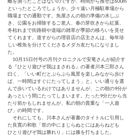
離を測ったことはないのですが、時間から推せば600m
といったところでしょうか。少々遠い月極駐車場から
職場までの通勤です。魚屋さんの朝の準備の水しぶ
き、公園をお掃除するご老人、春の芽吹きから紅葉、
冬枯れまで街路樹や道端の雑草が季節の移ろいを見せ
てくれます。道すがらの理容店の店主さんは、毎年珍
しい稚魚を分けてくださるメダカ友だちになりまし
た。
10月15日付号の月刊クロニクルで安竜さんが紹介す
る『ひとり遊びぞ我はまされる』の著者川本三郎さん
曰く、「いい町だとぶらぶら風景を楽しみながら歩け
ば、一時間はすぐにたってしまう」と。いい通りを選
んで歩いているわけではありませんが、この朝の9分が
あっという間にたってしまいます。たった9分だから当
たり前かもしれませんが、私の朝の貴重な「一人遊
び」の時間です。
それにしても、川本さんが著書のタイトルに引用し
た良寛の和歌「世の中にまじらぬとにはあらねども
ひとり遊びぞ我は勝れり」には膝を打ちました。