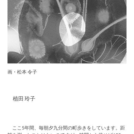
画・松本 令子
植田 玲子
ここ5年間、毎朝夕九分間の町歩きをしています。距