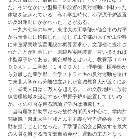
た。そのなかに小型原子炉設置の反対運動に関わった
体験を記されている。私も学生時代、小型原子炉設置
の反対運動にかかわったことがある。
一九六七年の年末、東北大の工学部が仙台市の片平
から青葉山に移転した。そして工学部の原子炉工学科
に未臨界実験装置開設の概算要求が、文部省に提出さ
れたことが判明した。未臨界実験装置、言い換えれば
小型原子炉である。仙台郊外とはいえ、教養部（４０
００人）、工学部（１４００人）、理学部、医学部か
ら分離した薬学部、全学ストライキの反対運動を退け
て東北大学から分離独立された宮城教育大が近くにあ
り、昼間人口は１万人を超える。この文教地区に放射
線管理地域を設定する小型原子炉を設置してよいの
か。その可否を巡る議論で学内は沸騰した。
当時理学部助手だった故竹内峯氏を中心に、学内共
闘組織「東北大学平和と民主主義を守る連絡会」が運
動を担うことになった。工学部自治会と隣接する最大
の人員を擁する教養部自治会が、運動の主力となっ