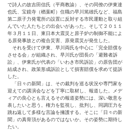
で詩人の故吉田信氏（平商教諭）、その同僚の伊東達
也氏、宝鏡寺（楢葉町）住職の早川篤雄氏など、福島
第二原子力発電所の設置に反対する市民運動と取り組
んでいた人たちとの出会いがあった。そして２０１１
年３月１１日、東日本大震災と原子炉の制御不能によ
る原発事故との複合災害、原発震災が発生した。
それを受けて伊東、早川両氏を中心に「完全賠償を
させる会」が組織され、早川氏が団長の「避難者訴
訟」、伊東氏が代表の「いわき市民訴訟」の原告団が
結成され、政策形成訴訟として損害賠償を求めて提訴
した。
「日々の新聞」は、その裁判を巡る状況や専門家を
迎えての講演会などを丁寧に取材し、報道した。メデ
ィアの良心とも言えるその報道姿勢には、深い敬意を
表したいと思う。権力を監視し、批判し、同調圧力を
跳ね返して多様な言論を擁護する。そこに「日々の新
聞」の真骨頂があるのではないか。その姿勢に期待し
たい。