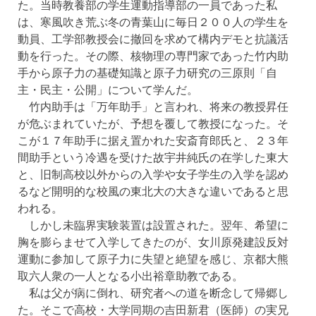
た。当時教養部の学生運動指導部の一員であった私
は、寒風吹き荒ぶ冬の青葉山に毎日２００人の学生を
動員、工学部教授会に撤回を求めて構内デモと抗議活
動を行った。その際、核物理の専門家であった竹内助
手から原子力の基礎知識と原子力研究の三原則「自
主・民主・公開」について学んだ。
竹内助手は「万年助手」と言われ、将来の教授昇任
が危ぶまれていたが、予想を覆して教授になった。そ
こが１７年助手に据え置かれた安斎育郎氏と、２３年
間助手という冷遇を受けた故宇井純氏の在学した東大
と、旧制高校以外からの入学や女子学生の入学を認め
るなど開明的な校風の東北大の大きな違いであると思
われる。
しかし未臨界実験装置は設置された。翌年、希望に
胸を膨らませて入学してきたのが、女川原発建設反対
運動に参加して原子力に失望と絶望を感じ、京都大熊
取六人衆の一人となる小出裕章助教である。
私は父が病に倒れ、研究者への道を断念して帰郷し
た。そこで高校・大学同期の吉田新君（医師）の実兄