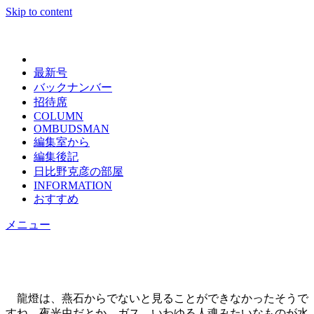
Skip to content
日々の新聞
最新号
バックナンバー
招待席
COLUMN
OMBUDSMAN
編集室から
編集後記
日比野克彦の部屋
INFORMATION
おすすめ
メニュー
龍燈は、燕石からでないと見ることができなかったそうで
すね。夜光虫だとか、ガス、いわゆる人魂みたいなものが水