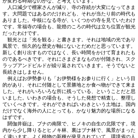
が変わる時期なのかな、と考えています。
人口減少で檀家さんが減り、寺の存続が大変になってきま
す。大問題ではあるのだけれども、それが当たり前の時代も
ありました。中核になる寺が、いくつかの寺を見ていたわけ
です。常福寺の場合も、龍燈のころの時代は立ち位置が観光
だったわけです。
観光とは「光を観る」と書きます。それは地域の光であり
風景で、恒久的な歴史が軸にないとだめだと思っています。
新しく創り出すものではなく、長い時間をかけて育まれたも
のであるべきです。それにさまざまなものが付随され、スク
ラップアンドビルドが繰り返されていきます。そうでないと
長続きはしません。
例えばお伊勢参りも「お伊勢様をお参りに行く」という目
的があり、それに付随として景勝地とか食べ物ができて来ま
した。それがいろいろな所に残っている、ということだと思
いました。いわきの場合も、そうした発想で精査し、整理し
ていくべきです。それができればいわきという土地は、国内
だけでなく海外の人にとっても、かなり魅力的な場所になる
はずです。
閼伽井嶽は、ブナの南限で、ヒノキの自生の北限です。境
内から少し降りるとヒノキ林、裏はブナ林で、風景がまった
く違います。よく植物の新種が発見されていて、環境省の人