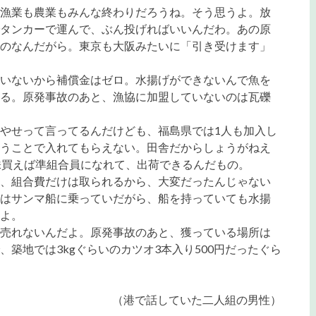
漁業も農業もみんな終わりだろうね。そう思うよ。放
タンカーで運んで、ぶん投げればいいんだわ。あの原
のなんだがら。東京も大阪みたいに「引き受けます」
いないから補償金はゼロ。水揚げができないんで魚を
る。原発事故のあと、漁協に加盟していないのは瓦礫
やせって言ってるんだけども、福島県では1人も加入し
うことで入れてもらえない。田舎だからしょうがねえ
株買えば準組合員になれて、出荷できるんだもの。
、組合費だけは取られるから、大変だったんじゃない
はサンマ船に乗っていだがら、船を持っていても水揚
よ。
売れないんだよ。原発事故のあと、獲っている場所は
築地では3kgぐらいのカツオ3本入り500円だったぐら
（港で話していた二人組の男性）