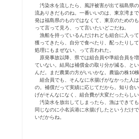
汚染水を流したら、風評被害が出て福島県の
流ありきだものね。一番いいのは、東京湾まで
発は福島県のものではなくて、東京のためのも
って言って見ろ、って言いたいどごだね。
漁船を持っているんだけれども組合に入って
獲ってきたら、自分で食べたり、配ったりして
処理にもまぜない、って言われた。
原発事故以降、県では組合員や準組合員を増
ていない。結局は補償金の取り分が減る、とい
んだ。まだ農業の方がいいかな。農協の株10
組合員でも、そんなに水揚げがなかった人は
の。補償だって実績に応じてだから。知り合い
げがそんなになく、組合費が大変だったらしい
汚染水を放出してしまったら、漁はできても
同じなのに小名浜港に水揚げしたというだけで、
いだからね。