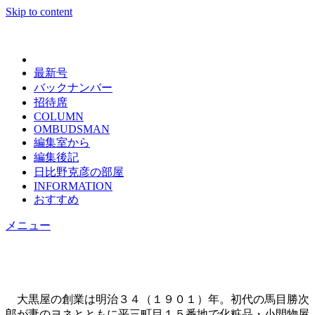
Skip to content
日々の新聞
最新号
バックナンバー
招待席
COLUMN
OMBUDSMAN
編集室から
編集後記
日比野克彦の部屋
INFORMATION
おすすめ
メニュー
大黒屋の創業は明治３４（１９０１）年。初代の馬目勝次
郎が妻のヨネとともに平三町目１５番地で化粧品・小間物屋