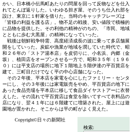
かい、日本橋小伝馬町あたりの問屋を回って反物などを仕入
れてとんぼ返りした。いわゆる担ぎ屋。そのうち仕入れ部を
設け、東京に１軒家を借りた。当時のキャッチフレーズは
「皆様の利益を護る店」。物不足の戦後、安い値段で積極的
に品物を提供した。その利他の精神がのちの、「市民、地域
とともに歩む大黒屋」の精神になっていった。
戦後は朝鮮戦争特需、高度経済成長の波に乗って多店舗展
開をしていった。炭鉱や漁業が地域を潤していた時代で、昭
和２６年の「ストア湯本店」を皮切りに、小名浜、内郷（金
坂）、植田店をオープンさせる一方で、昭和３５年（１９６
０）には平支店の場所に地下１階地上５階伊達の平百貨店を
建て、三町目だけでなく平の中心店舗になった。
その２年後、平本店を家電を心にしたファミリー・センタ
ーにし、その３年後には家電販売をやめ、平百貨店の地下に
あった食品売場を平本店に移して食品ダイヤストアーに衣替
えした。その流れで平百貨店は食堂を除いてすべて衣料品の
店になり、翌４１年には６階建てに増築された。屋上には遊
園地が置かれた。そこからは平の町がよく見えた。
Copyright©日々の新聞社
検索: