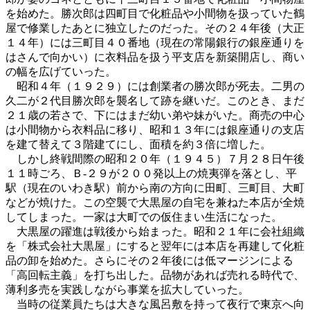
を始めた。勝次郎は四町目で化粧品や小間物を扱っていた鶴
屋で修業したあとに独立したのだった。その２４年後（大正
１４年）には三町目４０番地（現在の常陽銀行の銀座通りを
はさんで向かい）に衣料品を扱う平支店を新築開店し、商い
の幅を広げていった。
昭和４年（１９２９）には創業者の勝次郎が死去。二男の
久二が２代目勝次郎を襲名して跡を継いだ。このとき、まだ
２１歳の若さで、下にはまだ幼い弟や妹がいた。商売の中心
は小間物から衣料品に移り、昭和１３年には銀座通りの支店
を建て替えて３階建てにし、面積を約３倍に増した。
しかし終戦間際の昭和２０年（１９４５）７月２８日午後
１１時ごろ、Ｂ-２９が２００発以上の焼夷弾を落とし、平
駅（現在のいわき駅）前から南の方向に田町、三町目、大町
などが焼けた。この空襲で大黒屋の自宅を兼ねた本店が全焼
してしまった。一家は大町での仮住まい生活になった。
大黒屋の躍進は戦後から始まった。昭和２１年に会社組織
を「株式会社大黒屋」にすると翌年には本店を再建して化粧
品の卸を始めた。さらにその２年後には低マージンによる
「高回転主義」を打ち出した。品物があれば売れる時代で、
薄利多売を実践しながら事業を拡大していった。
当時の従業員たちは大きな風呂敷を持って夜行で東京へ向