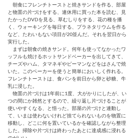
朝食にフレンチトーストと焼きサンドを作る、部屋
と物置の片づけをする、連休用に買った本を読む、見
たかったDVDを見る、草むしりをする、花の種を播
く、ウォーキングを毎日する、プラネタリウムを作る
など、たわいもない項目が20並んだ。それを翌日から
実行した。
まずは朝食の焼きサンド。何年も使ってなかったワ
ッフルも焼けるホットサンドベーカーを出してきて、
チーズやハム、タマネギやピーマンなどをはさんで焼
いた。このベーカーを使うと簡単においしく作れる。
フレンチトーストは、食パンを前日から卵と砂糖、牛
乳に浸した。
物置の片づけは1年前に1度、大がかりにしたが、い
つの間にか雑然とするので、繰り返し片づけることが
使いやすくなる、と悟った。部屋の片づけと連動し
て、いまは使わないけれど捨てられないものを物置に
移動し、どこに何を置いているかを確認しながら整理
した。掃除や片づけは終わったあとに達成感に浸れる
のがいい。