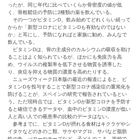
ったが、同じ年代に比べていくらか骨密度の値が低
く、骨粗鬆症の予防に2種類の薬を飲んでいる。
その一つがビタミンD。飲み始めてどれくらい経って
からか「新型コロナにビタミンDも有効なのではない
か」と耳にし、予防になればと家族に勧め、みんなで
飲んでいる。
ビタミンDは、骨の主成分のカルシウムの吸収を助け
ることはよく知られているが、ほかにも免疫力を高
め、ウイルスの複製率を低下させる物質を誘導した
り、炎症を抑える物質の濃度を高めたりする。
ニューズウィーク日本版の最近の報道によると、ビ
タミンDを投与することで新型コロナ感染症の重篤化を
防げることが、スペインの研究で報告されているとい
う。ただ現時点では、ビタミンDが新型コロナを予防す
ると確信できるデータや、血中のビタミンD濃度が低い
人と高い人での罹患率の比較のデータはない。
参考までに、ビタミンDが摂れる食材はキクラゲやシ
イタケなどのきのこ類、サケやマグロ、サバなど脂肪
性の魚、バターやチーズなど。子どものころ、学校で