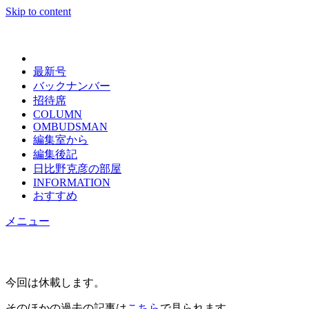
Skip to content
日々の新聞
最新号
バックナンバー
招待席
COLUMN
OMBUDSMAN
編集室から
編集後記
日比野克彦の部屋
INFORMATION
おすすめ
メニュー
今回は休載します。
そのほかの過去の記事は
こちら
で見られます。