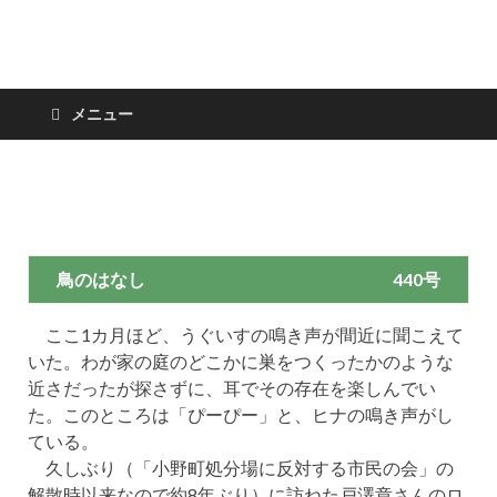
日々の新聞
メニュー
鳥のはなし
440号
ここ1カ月ほど、うぐいすの鳴き声が間近に聞こえて
いた。わが家の庭のどこかに巣をつくったかのような
近さだったが探さずに、耳でその存在を楽しんでい
た。このところは「ぴーぴー」と、ヒナの鳴き声がし
ている。
久しぶり（「小野町処分場に反対する市民の会」の
解散時以来なので約8年ぶり）に訪ねた戸澤章さんのロ