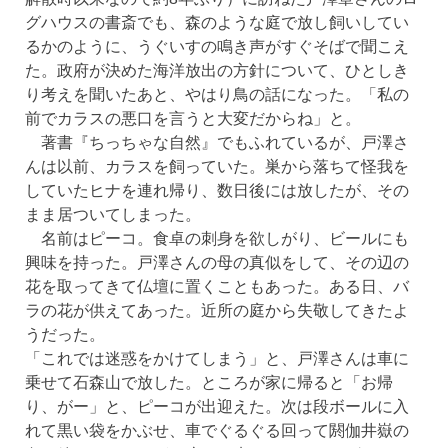
グハウスの書斎でも、森のような庭で放し飼いしてい
るかのように、うぐいすの鳴き声がすぐそばで聞こえ
た。政府が決めた海洋放出の方針について、ひとしき
り考えを聞いたあと、やはり鳥の話になった。「私の
前でカラスの悪口を言うと大変だからね」と。
著書『ちっちゃな自然』でもふれているが、戸澤さ
んは以前、カラスを飼っていた。巣から落ちて怪我を
していたヒナを連れ帰り、数日後には放したが、その
まま居ついてしまった。
名前はピーコ。食卓の刺身を欲しがり、ビールにも
興味を持った。戸澤さんの母の真似をして、その辺の
花を取ってきて仏壇に置くこともあった。ある日、バ
ラの花が供えてあった。近所の庭から失敬してきたよ
うだった。
「これでは迷惑をかけてしまう」と、戸澤さんは車に
乗せて石森山で放した。ところが家に帰ると「お帰
り、がー」と、ピーコが出迎えた。次は段ボールに入
れて黒い袋をかぶせ、車でぐるぐる回って閼伽井嶽の