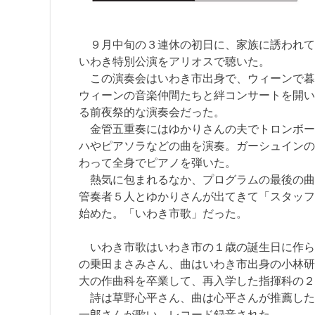
９月中旬の３連休の初日に、家族に誘われて
いわき特別公演をアリオスで聴いた。
この演奏会はいわき市出身で、ウィーンで暮
ウィーンの音楽仲間たちと絆コンサートを開い
る前夜祭的な演奏会だった。
金管五重奏にはゆかりさんの夫でトロンボー
ハやピアソラなどの曲を演奏。ガーシュインの
わって全身でピアノを弾いた。
熱気に包まれるなか、プログラムの最後の曲
管奏者５人とゆかりさんが出てきて「スタッフ
始めた。「いわき市歌」だった。
いわき市歌はいわき市の１歳の誕生日に作ら
の乗田まさみさん、曲はいわき市出身の小林研
大の作曲科を卒業して、再入学した指揮科の２
詩は草野心平さん、曲は心平さんが推薦した
一郎さんが歌い、レコード録音された。