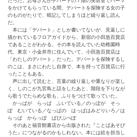
だった。お母さんがデパートの７階の美容室でパーマ
をかけてもらっている間、デパートを探険する女の子
のものがたりで、暗記してしまうほど繰り返し読ん
だ。
本には「デパート」としか書いてないが、見返しに
描かれているフロアガイドから、新宿の小田急百貨店
であることがわかる。その本を読んでいた幼稚園時
代、東京・小金井市に住んでいて、小田急百貨店は
「わたしのデパート」だった。デパートを探険するし
のこは、まさにわたし自身で、本を持って百貨店に行
ったこともある。
声に出して読むと、言葉の繰り返しや重なりが楽し
く、しのこが九官鳥と話をしたあと、階段を下りなが
ら歌うでたらめな歌も、ふりをつけて歌っていた。
かっぱが らっぱ ふいている／のっぽが そっ
ぽ むいている／なっぱの はっぱはみどりいろ／は
らっぱ からっぽ ぱぴぷぺぽ
そのあと福音館書店から出版された『ことばあそび
うた』につながるのかもしれない。本には絵を担当し