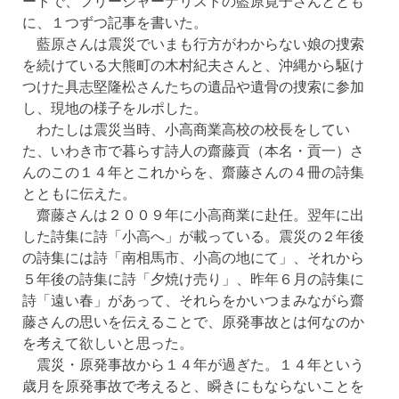
ートで、フリージャーナリストの藍原寛子さんととも
に、１つずつ記事を書いた。
藍原さんは震災でいまも行方がわからない娘の捜索
を続けている大熊町の木村紀夫さんと、沖縄から駆け
つけた具志堅隆松さんたちの遺品や遺骨の捜索に参加
し、現地の様子をルポした。
わたしは震災当時、小高商業高校の校長をしてい
た、いわき市で暮らす詩人の齋藤貢（本名・貢一）さ
んのこの１４年とこれからを、齋藤さんの４冊の詩集
とともに伝えた。
齋藤さんは２００９年に小高商業に赴任。翌年に出
した詩集に詩「小高へ」が載っている。震災の２年後
の詩集には詩「南相馬市、小高の地にて」、それから
５年後の詩集に詩「夕焼け売り」、昨年６月の詩集に
詩「遠い春」があって、それらをかいつまみながら齋
藤さんの思いを伝えることで、原発事故とは何なのか
を考えて欲しいと思った。
震災・原発事故から１４年が過ぎた。１４年という
歳月を原発事故で考えると、瞬きにもならないことを