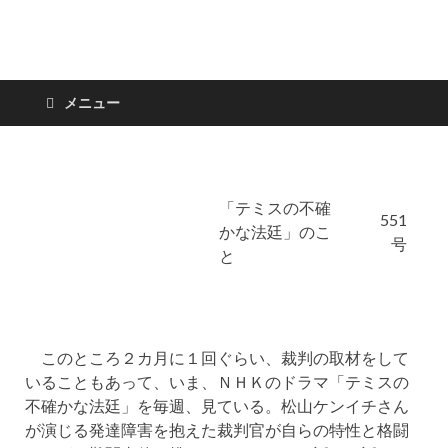
日々の新聞
メニュー
「テミスの不確
551
かな法廷」のこ
号
と
このところ２カ月に１回ぐらい、裁判の取材をして
いることもあって、いま、ＮＨＫのドラマ「テミスの
不確かな法廷」を毎週、見ている。松山ケンイチさん
が演じる発達障害を抱えた裁判官が自らの特性と格闘