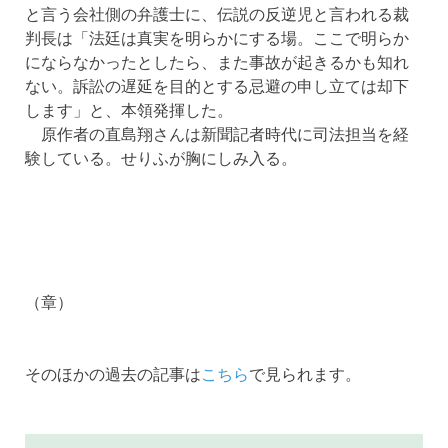
と言う会社側の弁護士に、伝説の反逆児と言われる裁
判長は「法廷は真実を明らかにする場。ここで明らか
にならなかったとしたら、また事故が起きるかも知れ
ない。訴訟の遅延を目的とする忌避の申し立ては却下
します」と、本領発揮した。
原作者の直島翔さんは新聞記者時代に司法担当を経
験している。せりふが胸にしみ入る。
（章）
そのほかの過去の記事は
こちら
で見られます。