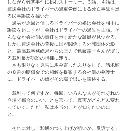
しながら難関事件に挑むストーリー。３話、４話は、
運送会社のドライバーの過重労働による死亡事故を巡
る民事訴訟を描いた。
過労が原因と信じるドライバーの娘は会社を相手に
訴訟を起こすが、会社はドライバーの過失を主張。そ
んななか会社側の責任を示す新たな証拠が見つかる。
しかし運送会社の背後に国が関係する外郭団体の影
と、最高裁事務総局からの圧力で遠藤憲一さんが演じ
る裁判長が訴訟の指揮に迷う。
さも限りなく原告に歩み寄ったふりをして、請求額
の８割の賠償金での和解を提案する会社側の弁護士
に、ドライバーの娘がその場で思いを陳述する。
裁判って何ですか。毎回、いろんな人がそれぞれの
立場で都合のいいことを言って、真実がどんどん変わ
っていく。ただ、私は本当のことが知りたいのに、
と。
それに対し「和解のつり上げが狙いか。反訴する」