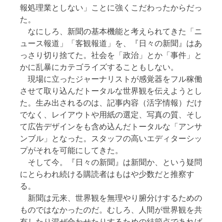
報処理業としない」ことに強くこだわったからだっ
た。
なにしろ、新聞の基本機能と考えられてきた「ニ
ュース報道」「客観報道」を、『日々の新聞』はあ
っさり切り捨てた。社会を「政治」とか「事件」と
かに乱暴にカテゴライズすることもしない。
現場に立ったジャーナリストが感覚器をフル稼働
させて取り込んだトータルな世界観を伝えようとし
た。生み出されるのは、記事内容（活字情報）だけ
でなく、レイアウトや用紙の選定、写真の質、そし
て広告デザインをも含め込んだトータルな「アンサ
ンブル」となった。スタッフの高いエディターシッ
プがそれを可能にしてきた。
そして今。『日々の新聞』は新聞か、という疑問
にとらわれ続ける購読者はもはや少数だと推察す
る。
新聞は元来、世界観を無理やり腑分けするための
ものではなかったのだ。むしろ、人間が世界観を共
有したり混ぜ合わせたりするための結節点であれば