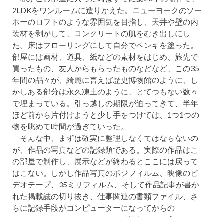
2LDKをワンルームに造りかえた。ニューヨークのソー
ホーのロフトのような雰囲気を目指し、天井や壁の内
装材を剥がして、コンクリートの肌をむき出しにし
た。床はフローリングにして自分でペンキを塗った。
部屋には画材、道具、紙などの素材をはじめ、旅先で
買ったもの、友人からもらったものなどなど、この35
年間の品々が、綺麗に言えば歴史博物館のように、し
かしある部分は永久凍土のように、とてつもない数々
で埋まっている。引っ越しの期限が迫ってきて、半年
ほど前から片付けようと少し手をつけては、1つ1つの
物を眺めて時間が過ぎていった。
そんな中、まずは確実に整理しなくてはならないの
が、作品の写真などの記録類である。実際の作品はこ
の部屋で制作し、展示などが終わるとここには戻って
はこない。しかし作品写真のポジフィルム、映像のビ
デオテープ、35ミリフィルム、そして作品記事が書か
れた掲載誌の切り抜き、仕事関連の書類ファイル、さ
らに記録手段がコンピューターになってからの