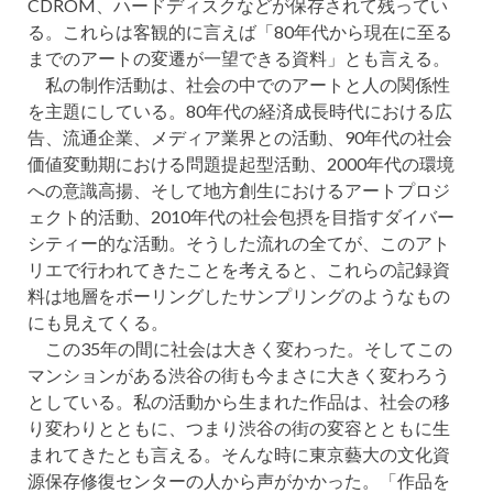
CDROM、ハードディスクなどが保存されて残ってい
る。これらは客観的に言えば「80年代から現在に至る
までのアートの変遷が一望できる資料」とも言える。
私の制作活動は、社会の中でのアートと人の関係性
を主題にしている。80年代の経済成長時代における広
告、流通企業、メディア業界との活動、90年代の社会
価値変動期における問題提起型活動、2000年代の環境
への意識高揚、そして地方創生におけるアートプロジ
ェクト的活動、2010年代の社会包摂を目指すダイバー
シティー的な活動。そうした流れの全てが、このアト
リエで行われてきたことを考えると、これらの記録資
料は地層をボーリングしたサンプリングのようなもの
にも見えてくる。
この35年の間に社会は大きく変わった。そしてこの
マンションがある渋谷の街も今まさに大きく変わろう
としている。私の活動から生まれた作品は、社会の移
り変わりとともに、つまり渋谷の街の変容とともに生
まれてきたとも言える。そんな時に東京藝大の文化資
源保存修復センターの人から声がかかった。「作品を