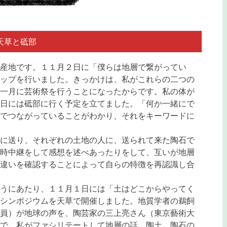
天草と砥部
産地です。１１月２日に「僕らは地層で繋がってい
ップを行いました。きっかけは、私がこれらの二つの
一月に芸術祭を行うことになったからです。私の体が
日には砥部に行く予定を立てました。「何か一緒にで
でつながっていることがわかり、それをキーワードに
に送り、それぞれの土地の人に、送られて来た陶石で
時中継をして感想を述べあったりをして、互いが地層
違いを確認することによって自らの特徴を再認識し合
うにあたり、１１月１日には「土はどこからやってく
シンポジウムを天草で開催しました。地質学者の鵜飼
員）が地球の声を、陶芸家の三上亮さん（東京藝術大
で、私がファシリテートして地層の話、陶土、陶石の