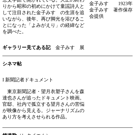
金子みすゞ 1923年
りから昭和の初めにかけて童謡詩人と
金子みすゞ著作保存
して注目された金子みすゞの生涯を追
会提供
いながら、後年、再び脚光を浴びるこ
とになった「よみがえり」の経緯など
を調べた。
ギャラリー見てある記
金子みすゞ展
シネマ帖
I 新聞記者ドキュメント
東京新聞記者・望月衣塑子さんを森
達也さんが追ったドキュメント映画。
官邸、社内で孤立する望月さんの苦悩
が映像から見える。ジャーナリズムの
あり方を考えさせられる作品。