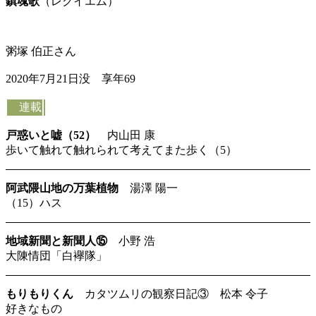
鎮魂歌
（レクイエム）
粥塚 伯正さん
2020年7月21日没 享年69
連載
戸惑いと嘘（52）
内山田 康
歩いて触れて触れられて考えてまた歩く（5）
阿武隈山地の万葉植物
湯澤 陽一
（15）ハス
地域新聞と新聞人⑮
小野 浩
大陳情団「白襷隊」
もりもりくん
カタツムリの観察日記③ 松本 令子
好きなもの