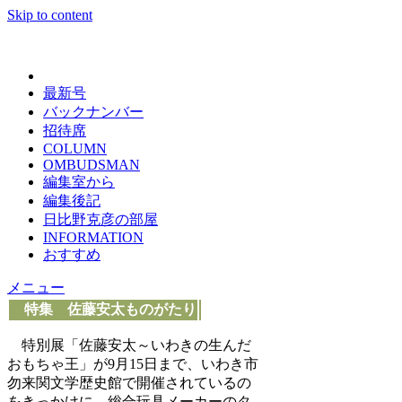
Skip to content
日々の新聞
最新号
バックナンバー
招待席
COLUMN
OMBUDSMAN
編集室から
編集後記
日比野克彦の部屋
INFORMATION
おすすめ
メニュー
特集 佐藤安太ものがたり
特別展「佐藤安太～いわきの生んだ
おもちゃ王」が9月15日まで、いわき市
勿来関文学歴史館で開催されているの
をきっかけに、総合玩具メーカーのタ