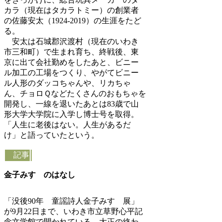
カラ（現在はタカラトミー）の創業者
の佐藤安太（1924-2019）の生涯をたど
る。
安太は石城郡沢渡村（現在のいわき
市三和町）で生まれ育ち、終戦後、東
京に出て会社勤めをしたあと、ビニー
ル加工の工場をつくり、やがてビニー
ル人形のダッコちゃんや、リカちゃ
ん、チョロＱなどたくさんのおもちゃを
開発し、一線を退いたあとは83歳で山
形大学大学院に入学し博士号を取得。
「人生に老後はない。人生があるだ
け」と語っていたという。
記事
金子みすゞのはなし
「没後90年 童謡詩人金子みすゞ展」
が9月22日まで、いわき市立草野心平記
念文学館で開かれている。大正の終わ