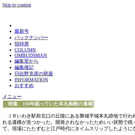
Skip to content
日々の新聞
最新号
バックナンバー
招待席
COLUMN
OMBUDSMAN
編集室から
編集後記
日比野克彦の部屋
INFORMATION
おすすめ
メニュー
特集 150年眠っていた本丸御殿の遺構
ＪＲいわき駅前北口の丘陵にある磐城平城本丸跡地で行われ
れる遺構が見つかった。開発されなかったためいい状態で残
て、現場にたたずむと江戸時代にタイムスリップしたように