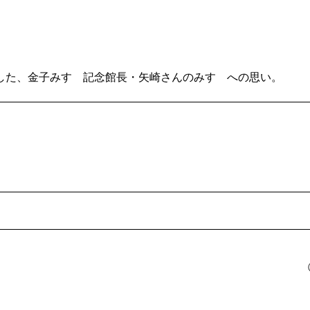
た、金子みすゞ記念館長・矢崎さ­んのみすゞへの思い。