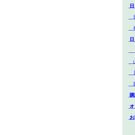
日
日
日
「
山
川
築
購
オ
お