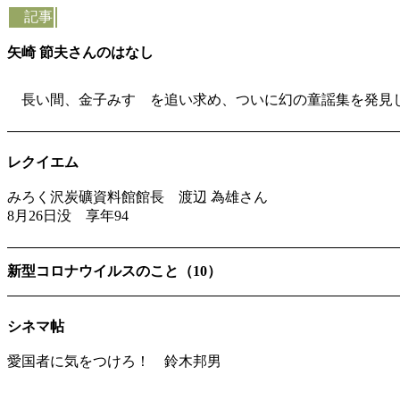
記事
矢崎 節夫さんのはなし
長い間、金子みすゞを追い求め、ついに幻の童謡集を発見し
レクイエム
みろく沢炭礦資料館館長 渡辺 為雄さん
8月26日没 享年94
新型コロナウイルスのこと（10）
シネマ帖
愛国者に気をつけろ！ 鈴木邦男