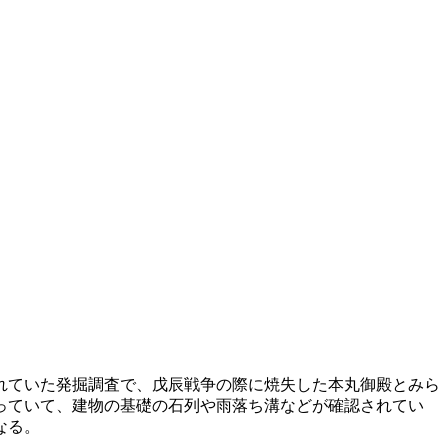
ていた発掘調査で、戊辰戦争の際に焼失した本丸御殿とみら
っていて、建物の基礎の石列や雨落ち溝などが確認されてい
なる。