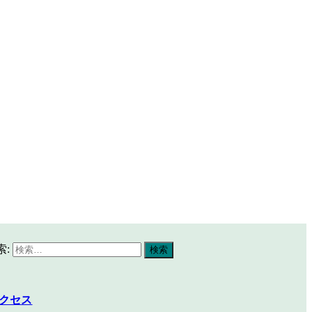
索:
クセス