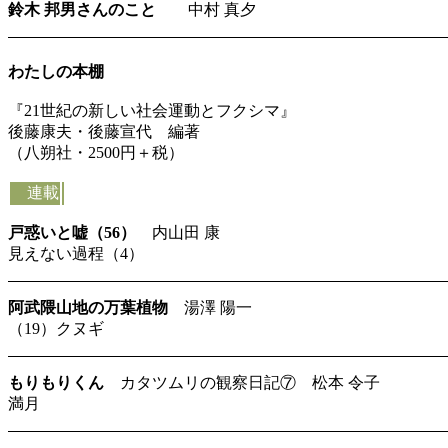
鈴木 邦男さんのこと
中村 真夕
わたしの本棚
『21世紀の新しい社会運動とフクシマ』
後藤康夫・後藤宣代 編著
（八朔社・2500円＋税）
連載
戸惑いと嘘（56）
内山田 康
見えない過程（4）
阿武隈山地の万葉植物
湯澤 陽一
（19）クヌギ
もりもりくん
カタツムリの観察日記⑦ 松本 令子
満月