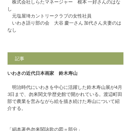
株式会社しらたマネージャー 根本 一好さんのはな
し
元塩屋埼カントリークラブの女性社員
いわき語り部の会 大谷 慶一さん 加代さん夫妻のは
なし
記事
いわきの近代日本画家 鈴木寿山
明治時代にいわきを中心に活躍した鈴木寿山展が4月
3日まで、勿来関文学歴史館で開かれている。渡辺町田
部で農業を営みながら絵を描き続けた寿山について紹
介する。
「絹本著色勿来関詠歌の図＝部分」