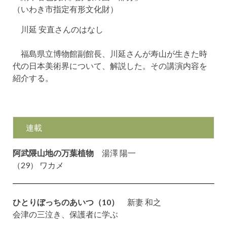
（いわき市指定有形文化財）
川延 安直さんのはなし
福島県立博物館副館長、川延さんが寿山が生きた時
代の日本美術界について、解説した。その講演内容を
紹介する。
連載
阿武隈山地の万葉植物
湯澤 陽一
（29） ワカメ
ひとりぼっちのあいつ（10）
新妻 和之
会津の三泣き、保護者に学ぶ