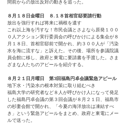
間前からの放出反対の動きを追った。
８月１８日金曜日 ８.１８首相官邸要請行動
放出を強行すれば将来に禍根を遺す
これ以上海を汚すな！市民会議とさよなら原発１００
０人アクション実行委員会の呼びかけによる集会が８
月１８日、首相官邸前で開かれ、約３００人が「汚染
水を海に流すな」と訴えた。その後、場所を参議院議
員会館に移し、政府と東電に要請書を手渡した。さま
ざまな人たちのアピールを紹介する。
８月２１日月曜日 第3回福島円卓会議緊急アピール
地下水・汚染水の根本対策に取り組むべき
福島大学の研究者など８人が呼びかけ人になって発足
した福島円卓会議の第３回会議が８月２１日、福島市
の杉妻会館で開かれ、「今夏の海洋放出は凍結すべ
き」という緊急アピールをまとめ、政府と東電にメー
ルで送った。