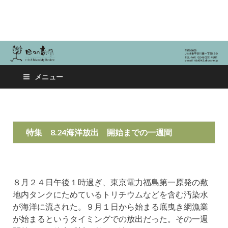
日々の新聞
メニュー
特集 8.24海洋放出 開始までの一週間
８月２４日午後１時過ぎ、東京電力福島第一原発の敷
地内タンクにためているトリチウムなどを含む汚染水
が海洋に流された。９月１日から始まる底曳き網漁業
が始まるというタイミングでの放出だった。その一週