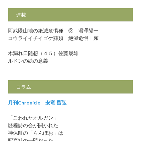
連載
阿武隈山地の絶滅危惧種 ⑬ 湯澤陽一
コウライイチイゴケ蘚類 絶滅危惧Ⅰ類
木漏れ日随想（４５）佐藤晟雄
ルドンの絵の意義
コラム
月
刊Chronicle
安竜 昌弘
「こわれたオルガン」
歴程詩の会が開かれた
神保町の「らんぼお」は
昭森社の一階だった