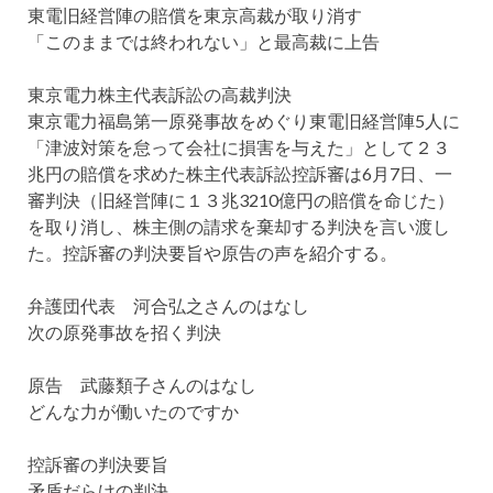
東電旧経営陣の賠償を東京高裁が取り消す
「このままでは終われない」と最高裁に上告
東京電力株主代表訴訟の高裁判決
東京電力福島第一原発事故をめぐり東電旧経営陣5人に
「津波対策を怠って会社に損害を与えた」として２３
兆円の賠償を求めた株主代表訴訟控訴審は6月7日、一
審判決（旧経営陣に１３兆3210億円の賠償を命じた）
を取り消し、株主側の請求を棄却する判決を言い渡し
た。控訴審の判決要旨や原告の声を紹介する。
弁護団代表 河合弘之さんのはなし
次の原発事故を招く判決
原告 武藤類子さんのはなし
どんな力が働いたのですか
控訴審の判決要旨
矛盾だらけの判決