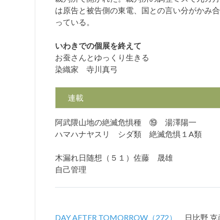
は原告と被告側の東電、国との言い分がかみ合
っている。
いわきでの個展を終えて
お蚕さんとゆっくり生きる
染織家 寺川真弓
連載
阿武隈山地の絶滅危惧種 ⑲ 湯澤陽一
ハマハナヤスリ シダ類 絶滅危惧１A類
木漏れ日随想（５１）佐藤 晟雄
自己管理
DAY AFTER TOMORROW（272）
日比野 克