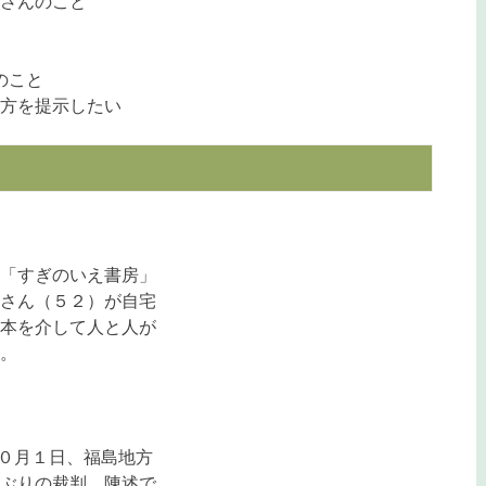
さんのこと
のこと
方を提示したい
「すぎのいえ書房」
さん（５２）が自宅
本を介して人と人が
。
１０月１日、福島地方
ぶりの裁判。陳述で