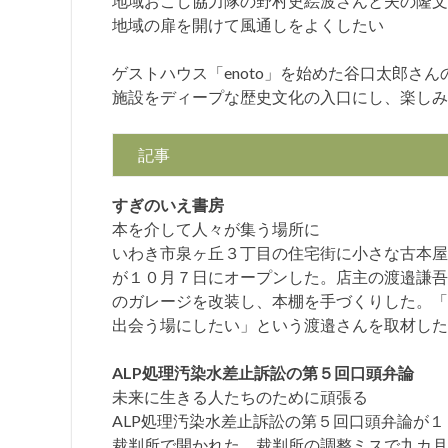
地域おこし協力隊の野村史絵波さんと夫の隆文
地域の扉を開けて風通しをよくしたい
ゲストハウス「enoto」を始めた谷口太郎さん
施設をディープな歴史文化の入口にし、楽しみ
記事
すぎのいえ書房
本を介して人々が集う場所に
いわき市泉ヶ丘３丁目の住宅街に小さな古本屋
が１０月７日にオープンした。店主の渡邉謙吾
のガレージを改装し、本棚を手づくりした。「
出会う場にしたい」という渡邉さんを取材した
ALP処理汚染水差止訴訟の第５回口頭弁論
未来に生きる人たちのために頑張る
ALP処理汚染水差止訴訟の第５回口頭弁論が
裁判所で開かれた。裁判所の調整ミスで九カ月