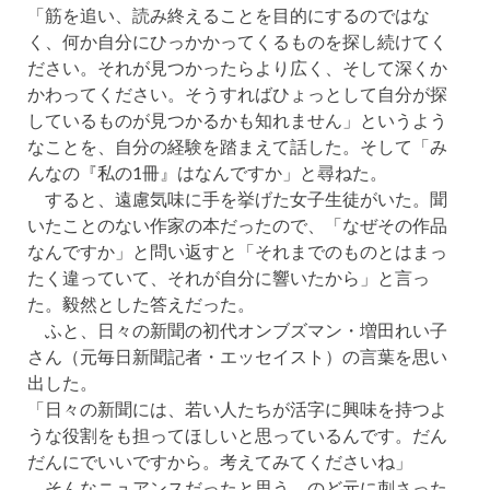
「筋を追い、読み終えることを目的にするのではな
く、何か自分にひっかかってくるものを探し続けてく
ださい。それが見つかったらより広く、そして深くか
かわってください。そうすればひょっとして自分が探
しているものが見つかるかも知れません」というよう
なことを、自分の経験を踏まえて話した。そして「み
んなの『私の1冊』はなんですか」と尋ねた。
すると、遠慮気味に手を挙げた女子生徒がいた。聞
いたことのない作家の本だったので、「なぜその作品
なんですか」と問い返すと「それまでのものとはまっ
たく違っていて、それが自分に響いたから」と言っ
た。毅然とした答えだった。
ふと、日々の新聞の初代オンブズマン・増田れい子
さん（元毎日新聞記者・エッセイスト）の言葉を思い
出した。
「日々の新聞には、若い人たちが活字に興味を持つよ
うな役割をも担ってほしいと思っているんです。だん
だんにでいいですから。考えてみてくださいね」
そんなニュアンスだったと思う。のど元に刺さった