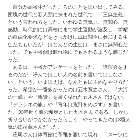
自分が高校生だったころのことを思い出してみる。
団塊の世代と新人類に挟まれた世代で、「三無主義」
という言われ方をした。いわゆる無気力、無関心、無
感動。時代的には高校にまで学生運動が波及し、学帽
の自由化要求などをきっかけに成田闘争に参加する生
徒たちもいたが、ほとんどの生徒は、まさに無関心だ
った。でも学校側は腫れ物にでもさわるような感じだ
った。
ある日、学校がアンケートをとった。「講演会をす
るのだが、呼んでほしい人の名前を書いて出しなさ
い」という。いま思えば、なんとも民主的なやり方だ
った。希望が一番多かったのは五木寛之さん。『大河
の一滴』や『親鸞』を書く枯れた五木さんではない。
『デラシネの旗』や『青年は荒野をめざす』を書い
た、30年近く前の颯爽とした五木さんである。しかし
折り合いがつかなかったらしく、やってきたのは3番人
気の庄司薫さんだった。
庄司さんは体育館に革靴を履いて現れ、「スーツに