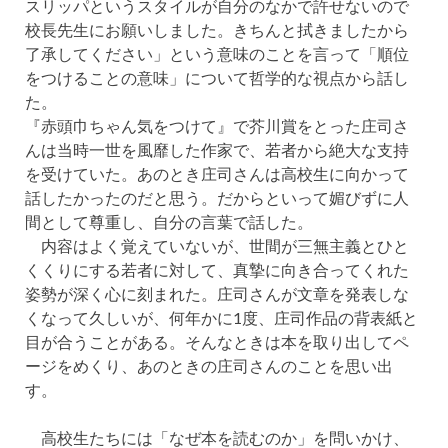
スリッパというスタイルが自分のなかで許せないので
校長先生にお願いしました。きちんと拭きましたから
了承してください」という意味のことを言って「順位
をつけることの意味」について哲学的な視点から話し
た。
『赤頭巾ちゃん気をつけて』で芥川賞をとった庄司さ
んは当時一世を風靡した作家で、若者から絶大な支持
を受けていた。あのとき庄司さんは高校生に向かって
話したかったのだと思う。だからといって媚びずに人
間として尊重し、自分の言葉で話した。
内容はよく覚えていないが、世間が三無主義とひと
くくりにする若者に対して、真摯に向き合ってくれた
姿勢が深く心に刻まれた。庄司さんが文章を発表しな
くなって久しいが、何年かに1度、庄司作品の背表紙と
目が合うことがある。そんなときは本を取り出してペ
ージをめくり、あのときの庄司さんのことを思い出
す。
高校生たちには「なぜ本を読むのか」を問いかけ、