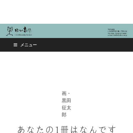
日々の新聞
メニュー
画・
黒田
征太
郎
あなたの1冊はなんです