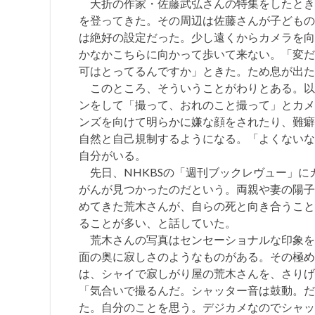
夭折の作家・佐藤武弘さんの特集をしたとき
を登ってきた。その周辺は佐藤さんが子どもの
は絶好の設定だった。少し遠くからカメラを向
かなかこちらに向かって歩いて来ない。「変だ
可はとってるんですか」ときた。ため息が出た
このところ、そういうことがわりとある。以
ンをして「撮って、おれのこと撮って」とカメ
ンズを向けて明らかに嫌な顔をされたり、難癖
自然と自己規制するようになる。「よくないな
自分がいる。
先日、NHKBSの「週刊ブックレヴュー」に
がんが見つかったのだという。両親や妻の陽子
めてきた荒木さんが、自らの死と向き合うこと
ることが多い、と話していた。
荒木さんの写真はセンセーショナルな印象を
面の奥に寂しさのようなものがある。その極め
は、シャイで寂しがり屋の荒木さんを、さりげ
「気合いで撮るんだ。シャッター音は鼓動。だ
た。自分のことを思う。デジカメなのでシャッ