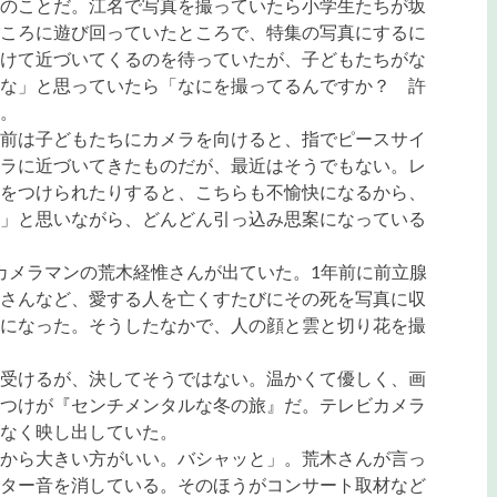
のことだ。江名で写真を撮っていたら小学生たちが坂
ころに遊び回っていたところで、特集の写真にするに
けて近づいてくるのを待っていたが、子どもたちがな
な」と思っていたら「なにを撮ってるんですか？ 許
。
前は子どもたちにカメラを向けると、指でピースサイ
ラに近づいてきたものだが、最近はそうでもない。レ
をつけられたりすると、こちらも不愉快になるから、
」と思いながら、どんどん引っ込み思案になっている
カメラマンの荒木経惟さんが出ていた。1年前に前立腺
さんなど、愛する人を亡くすたびにその死を写真に収
になった。そうしたなかで、人の顔と雲と切り花を撮
受けるが、決してそうではない。温かくて優しく、画
つけが『センチメンタルな冬の旅』だ。テレビカメラ
なく映し出していた。
から大きい方がいい。バシャッと」。荒木さんが言っ
ター音を消している。そのほうがコンサート取材など