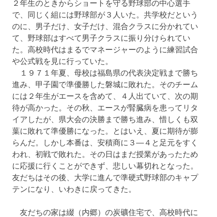
２年生のときからショートを守る野球部の中心選手
で、同じく組には野球部が３人いた。共学校だという
のに、男子だけ、女子だけ、混合クラスに分かれてい
て、野球部はすべて男子クラスに振り分けられてい
た。高校時代はまるでマネージャーのように練習試合
や公式戦を見に行っていた。
１９７１年夏、母校は福島県の代表決定戦まで勝ち
進み、甲子園で準優勝した磐城に敗れた。そのチーム
には２年生がエースを含めて、４人出ていて、次の期
待が高かった。その秋、エースが腎臓病を患ってリタ
イアしたが、県大会の決勝まで勝ち進み、惜しくも双
葉に敗れて準優勝になった。とはいえ、夏に期待が膨
らんだ。しかし本番は、安積商に３―４と足元をすく
われ、初戦で敗れた。その日はまだ授業があったため
に応援に行くことができず、悲しい幕切れとなった。
友だちはその後、大学に進んで準硬式野球部のキャプ
テンになり、いわきに戻ってきた。
友だちの家は綴（内郷）の炭礦住宅で、高校時代に