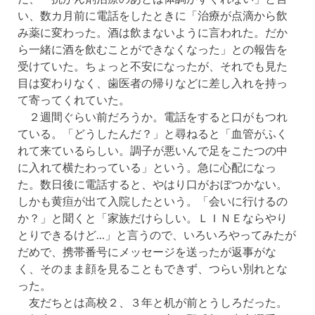
い、数カ月前に電話をしたときに「治療が点滴から飲
み薬に変わった。酒は飲まないように言われた。だか
ら一緒に酒を飲むことができなくなった」との報告を
受けていた。ちょっと不安になったが、それでも見た
目は変わりなく、歯医者の帰りなどに差し入れを持っ
て寄ってくれていた。
２週間ぐらい前だろうか。電話をすると口がもつれ
ている。「どうしたんだ？」と尋ねると「血管がふく
れて来ているらしい。調子が悪いんで足をこたつの中
に入れて横たわっている」という。急に心配になっ
た。数日後に電話すると、やはり口がおぼつかない。
しかも黄疸が出て入院したという。「会いに行けるの
か？」と聞くと「家族だけらしい。ＬＩＮＥならやり
とりできるけど…」と言うので、いろいろやってみたが
だめで、携帯番号にメッセージを送ったが返事がな
く、そのまま顔を見ることもできず、つらい別れとな
った。
友だちとは高校２、３年と机が前とうしろだった。