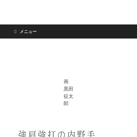
日々の新聞
メニュー
画
黒田
征太
郎
強肩強打の内野手