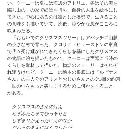
い。クーニーは夏には海辺のアトリエ、冬はその海を
臨む山の手の家で絵筆を持ち、自身の人生を絵本にし
てきた。中心にあるのは凛とした姿勢で、生きること
の意味をも描いていて、読後、涼やかな風がこころに
吹きわたる。
『おもいでのクリスマスツリー』はアパラチア山脈
の小さな村で育った、クロリア・ヒューストンの家庭
で代々受け継がれてきたくらしを基にしたクリスマス
の物語に絵を描いたもので、クーニーは実際に当時の
くらしを取材して描いた。物語のストーリーはそれぞ
れ違うけれど、クーニーの絵本の根底には『ルピナス
さん』の主人公のアリスとおじいさんとの3つ目の約束
「世の中をもっと美しくするために何かをすること」
がある。
クリスマスのまえのばん
ねずみたちまでひっそりと
しずまりかえったいえのなか
だんろのまえにはくつしたが