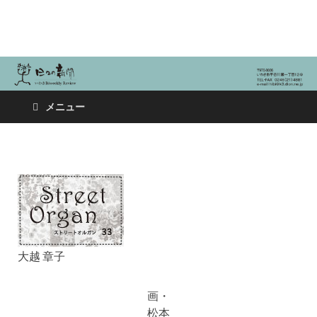
日々の新聞
メニュー
大越 章子
画・
松本