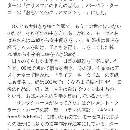
ダーの『クリスマスのまえのばん』、バーバラ・クー
ニーの『おもいでのクリスマスツリー』にした。
3人とも大好きな絵本作家で、もうこの世にはいない
のだが、それぞれの生き方にあこがれる。モーゼスお
ばあさんは12歳から女中働きをして、結婚後は農場を
経営する夫を助け、子どもを育て、夫を亡くした後、
75歳から本格的に絵を描き始めた。
日々のくらしや出来事、日常の風景を丁寧に描いた
作品。80歳で初めて個展を開き、その後、作品展はア
メリカ全土で開かれ、「ライフ」や「タイム」の表紙
にも登場し、絵は101歳で亡くなるまで描き続けた。最
後の作品の「虹」は「人生は自分でつくり出すもの」
という、おばあさんの哲学を集約しているという。
『サンタクロースがやってきた』はクレメント・ク
ラーク・ムーアの詩「聖ニコラスの来訪」（A Visit
from St.Nicholas）に描いたもので、モーゼスおばあさ
んのほかにも多くの絵本作家が絵本にしている。ター