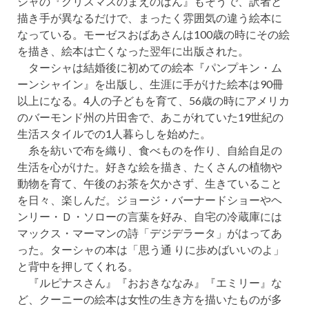
シャの『クリスマスのまえのばん』もそうで、訳者と
描き手が異なるだけで、まったく雰囲気の違う絵本に
なっている。モーゼスおばあさんは100歳の時にその絵
を描き、絵本は亡くなった翌年に出版された。
ターシャは結婚後に初めての絵本『パンプキン・ム
ーンシャイン』を出版し、生涯に手がけた絵本は90冊
以上になる。4人の子どもを育て、56歳の時にアメリカ
のバーモンド州の片田舎で、あこがれていた19世紀の
生活スタイルでの1人暮らしを始めた。
糸を紡いで布を織り、食べものを作り、自給自足の
生活を心がけた。好きな絵を描き、たくさんの植物や
動物を育て、午後のお茶を欠かさず、生きていること
を日々、楽しんだ。ジョージ・バーナードショーやヘ
ンリー・Ｄ・ソローの言葉を好み、自宅の冷蔵庫には
マックス・マーマンの詩「デジデラータ」がはってあ
った。ターシャの本は「思う通 りに歩めばいいのよ」
と背中を押してくれる。
『ルピナスさん』『おおきななみ』『エミリー』な
ど、クーニーの絵本は女性の生き方を描いたものが多