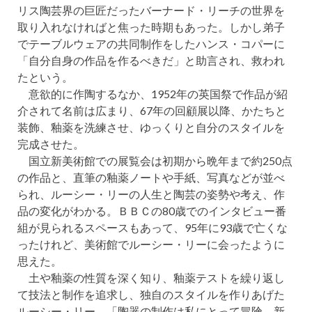
リス陶芸界の巨匠だったバーナード・リーチの世界を
取り入れなければと焦った時期もあった。しかし弟子
でテーブルウェアの共同制作をしたハンス・コパーに
「自分自身の作品を作るべきだ」と助言され、救われ
たという。
意欲的に作陶するなか、1952年の英国祭で作品が紹
介されて名前は広まり、67年の回顧展以降、かたちと
装飾、釉薬を洗練させ、ゆっくりと自分のスタイルを
完成させた。
国立新美術館での展覧会は初期から晩年まで約250点
の作品と、直筆の釉薬ノートや手紙、写真などが並べ
られ、ルーシー・リーの人生と陶芸の姿勢や考え、作
品の変化がわかる。ＢＢＣの80歳でのインタビュー番
組が見られるスペースもあって、95年に93歳で亡くな
ったけれど、美術館でルーシー・リーに会ったように
思えた。
土や釉薬の性質を深く知り、釉薬テストを繰り返し
て技法と制作を追求し、独自のスタイルを作りあげた
ルーシー・リー。「陶器の制作は私にとって冒険。新