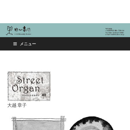
日々の新聞
メニュー
大越 章子