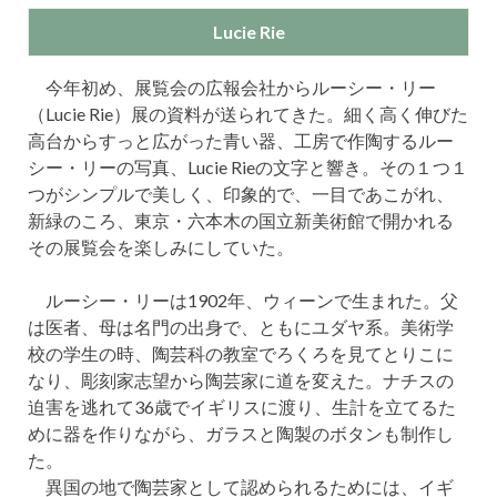
Lucie Rie
今年初め、展覧会の広報会社からルーシー・リー
（Lucie Rie）展の資料が送られてきた。細く高く伸びた
高台からすっと広がった青い器、工房で作陶するルー
シー・リーの写真、Lucie Rieの文字と響き。その１つ１
つがシンプルで美しく、印象的で、一目であこがれ、
新緑のころ、東京・六本木の国立新美術館で開かれる
その展覧会を楽しみにしていた。
ルーシー・リーは1902年、ウィーンで生まれた。父
は医者、母は名門の出身で、ともにユダヤ系。美術学
校の学生の時、陶芸科の教室でろくろを見てとりこに
なり、彫刻家志望から陶芸家に道を変えた。ナチスの
迫害を逃れて36歳でイギリスに渡り、生計を立てるた
めに器を作りながら、ガラスと陶製のボタンも制作し
た。
異国の地で陶芸家として認められるためには、イギ