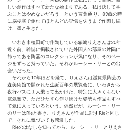
しい創作はすべて新たな始まりである。私は決して学
ぶことはやめないだろう」という言葉通 り、89歳の時
に脳梗塞で倒れてほとんどの記憶を失うまで作陶し続
け、凛と生きた。
いわき市植田町で作陶している箱崎りえさんは20年
近く前、雑誌に掲載されていた外国人の部屋の片隅に
飾ってある陶器のコレクションが気になり、そのペー
ジをずっと持っていた。それがルーシー・リーとの出
会いだった。
それから10年ほどを経て、りえさんは滋賀県陶芸の
森美術館で開かれた生誕百年の展覧会に、いわきから
夜行バスに１人乗って出かけた。特別に大きくもない
電気窯で、ただひたすら作り続けた姿勢も作品もすべ
て気に入っているという。偶然だが、ルーシー・リー
のリーはRieと書き、りえさんが作品に記すRieと同じ
で、それに気づいても感激した。
Rieのはなしを知ってから、ルーシー・リーとりえさ