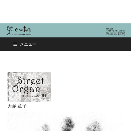
日々の新聞
メニュー
大越 章子