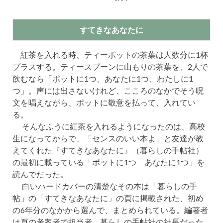
すてきなあなたに
紅茶を入れる時、ティーポットの茶葉は人数分に1杯
プラスする。ティースプーンに山もりの茶葉を、2人で
飲むなら「ポットに1つ、あなたに1つ、わたしに1
つ」。声には出さないけれど、こころのなかでそう呪
文を唱えながら、ポットに敬意を払って、入れてい
る。
そんなふうに紅茶を入れるようになったのは、高校
生になってからで、「センスのいい本よ」と友達が教
えてくれた『すてきなあなたに』（暮らしの手帖社）
の最初に載っている「ポットに1つ あなたに1つ」を
読んでだった。
白いハードカバーの清楚なその本は「暮らしの手
帖」の「すてきなあなたに」の頁に掲載された、初め
の6年分のなかから選んで、まとめられている。編著者
は頁の考案者で担当者、暮らしの手帖社の社長だった