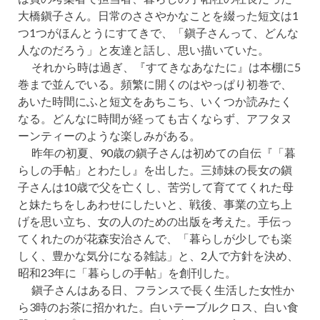
大橋鎭子さん。日常のささやかなことを綴った短文は1
つ1つがほんとうにすてきで、「鎭子さんって、どんな
人なのだろう」と友達と話し、思い描いていた。
それから時は過ぎ、『すてきなあなたに』は本棚に5
巻まで並んでいる。頻繁に開くのはやっぱり初巻で、
あいた時間にふと短文をあちこち、いくつか読みたく
なる。どんなに時間が経っても古くならず、アフタヌ
ーンティーのような楽しみがある。
昨年の初夏、90歳の鎭子さんは初めての自伝『「暮
らしの手帖」とわたし』を出した。三姉妹の長女の鎭
子さんは10歳で父を亡くし、苦労して育ててくれた母
と妹たちをしあわせにしたいと、戦後、事業の立ち上
げを思い立ち、女の人のための出版を考えた。手伝っ
てくれたのが花森安治さんで、「暮らしが少しでも楽
しく、豊かな気分になる雑誌」と、2人で方針を決め、
昭和23年に「暮らしの手帖」を創刊した。
鎭子さんはある日、フランスで長く生活した女性か
ら3時のお茶に招かれた。白いテーブルクロス、白い食