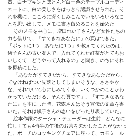
器、白ナプキンとほとんど白一色のテーブルコーディ
ネートに、白の美しさをはっきり認識させられた。そ
れを機に、こころに深くしみこんでいるいろいろなこ
とを思い出して、メモに書き留めることを始めた。
そのメモを中心に、増田れい子さんなど女性たちの
力も借りて、「すてきなあなたに」の頁はできた。
「ポットに1つ あなたに1つ」を教えてくれたのは、
鎭子さんの古い友人で、入れてくれた紅茶がとてもお
いしくて「どうやって入れるの」と聞き、のちにそれ
を原稿にした。
「あなたがすてきだから、すてきなあなただから、
でなければつい見落としてしまいそうな、ささやか
な、それでいて心にしみてくる、いくつかのことがわ
かっていただける、そんな頁です」。『すてきなあな
たに』を本にした時、花森さんはそう宣伝の文章を書
いた。それは鎭子さんの思いをぴったり表していた。
絵本作家のターシャ・テューダーは生前、どんなに
忙しくても4時半の午後のお茶を欠かしたことがなかっ
た。ポーチのロッキングチェアに座って、カモミール