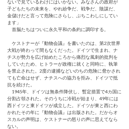
ないで見ているわけにはいかない。みなさんの政府が
子どもたちの未来を、やれ紛争だ、戦争だ、陰謀だ、
金儲けだと言って危険にさらし、ぶちこわしにしてい
ます」
首脳たちはついに永久平和の条約に調印する。
ケストナーが『動物会議』を書いたのは、第2次世界
大戦が終わって間もなくだった。ドイツで生まれ、ナ
チスが勢力を広げ始めたころから痛烈な風刺的批判を
していたため、ヒトラーが政権に就くと同時に、執筆
を禁止された。2度の逮捕などいのちの危険に脅かされ
ても亡命はせず、ナチスへの協力を拒み、ドイツで抵
抗を続けた。
1945年、ドイツは無条件降伏し、暫定措置で4カ国に
分割占領された。そのうちに冷戦が始まり、49年には
西ドイツと東ドイツが成立した。ドイツが東と西にわ
かれたその年に『動物会議』は出版された。だからオ
スカルの声明は、ケストナーの怒りの声に思えてなら
ない。