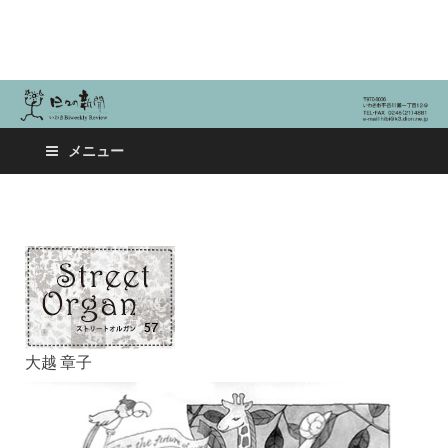
日々の新聞
メニュー
大越 章子