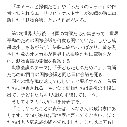
『エミールと探偵たち』や『ふたりのロッテ』の作
者で知られるエーリッヒ・ケストナーが50歳の時に出
版した『動物会議』という作品がある。
第2次世界大戦後、各国の首脳たちが集まって、世界
平和のための国際会議を何度も開いていた。しかし成
果は少しもあがらず、決裂に終わってばかり。業を煮
やした象のオスカルが世界中の動物たちに電話をか
け、動物会議の開催を提案する。
動物会議のテーマは「子どもたちのために」。首脳
たちの87回目の国際会議と同じ日に会議を開き、
「国々の境を飛び越えてほしい」と要求するが、首脳
たちに拒否される。やむなく動物たちは最後の手段に
出て、子どもたちを1人残らず隠してしまう。
そしてオスカルが声明を発表する。
「こうなったことの責任は、みなさんの政治家にあ
ります。文句があれば政治家に言ってください。ぼく
たちはもう堪忍袋の緒が切れました。これ以上何もし