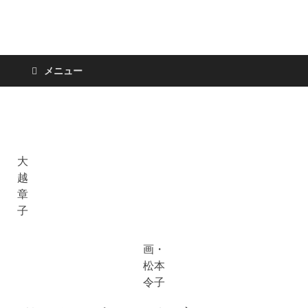
日々の新聞
メニュー
大
越
章
子
画・
松本
令子