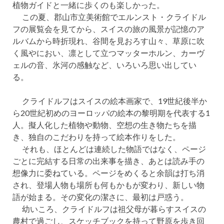
植物ガイドと一緒に歩くのも楽しかった。
この夏、郡山市立美術館でエルンスト・クライドル
フの展覧会を見てから、スイスの旅の風景が記憶のア
ルバムから時折現れ、谷間を見おろす山々、草原に吹
く風やにおい、凛として立つマッターホルン、カーヴ
ェルの音、氷河の感触など、いろいろ思い出してい
る。
クライドルフはスイスの絵本画家で、19世紀後半か
ら20世紀初めのヨーロッパの絵本の黎明期を代表する1
人。擬人化した植物や動物、空想の生き物たちを描
き、独自のこだわりを持って絵本作りをした。
それも、ほとんどは連続した物語ではなく、ページ
ごとに完結する日常の出来事を描き、あとは読み手の
想像力に委ねている。ページをめくると余韻は打ち消
され、登場人物も場所も何もかもが変わり、新しい物
語が始まる。その変化の潔さに、最初は戸惑う。
幼いころ、クライドルフは祖父母が暮らすスイスの
農村で過ごし、スケッチブックを持って野原を歩き回