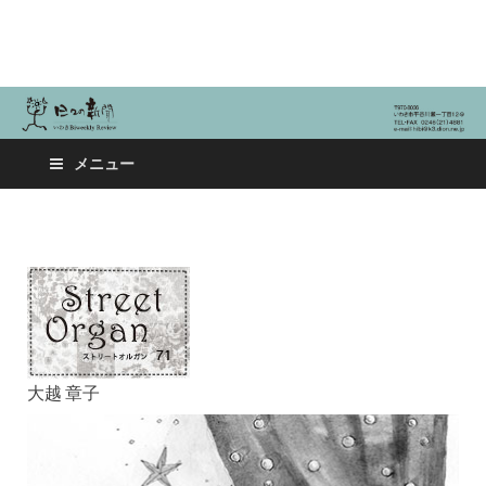
日々の新聞
メニュー
大越 章子