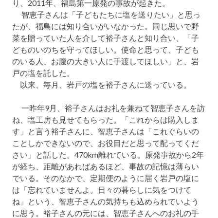
り、2011年、福島第一原発の事故が起きた。
智恵子さんは「子どもたちに塩を送りたい」と思っ
たが、福島には知り合いがいなかった。同じ思いで野
菜を贈っていた人を介して裕子さんと知り合い、「子
どものいのちを守ってほしい。使命と思って、子ども
のいる人、お腹の大きい人に手渡してほしい」と、岩
戸の塩を託した。
以来、毎月、岩戸の塩を裕子さんに送っている。
一昨年9月、裕子さんはお礼を兼ねて智恵子さんを訪
ね、塩工房も見せてもらった。「これからは購入しま
す」と言う裕子さんに、智恵子さんは「これぐらいの
ことしかできないので、お役目だと思って配ってくだ
さい」と話した。470km離れている。原発事故から2年
が経ち、距離があればあるほど、事故の記憶は薄らい
でいる。そのなかで、定期便のように届く岩戸の塩に
は「忘れていませんよ。日々の暮らしに気をつけて
ね」という、智恵子さんの気持ちも込められていよう
に思う。裕子さんの元には、智恵子さんへのお礼の手