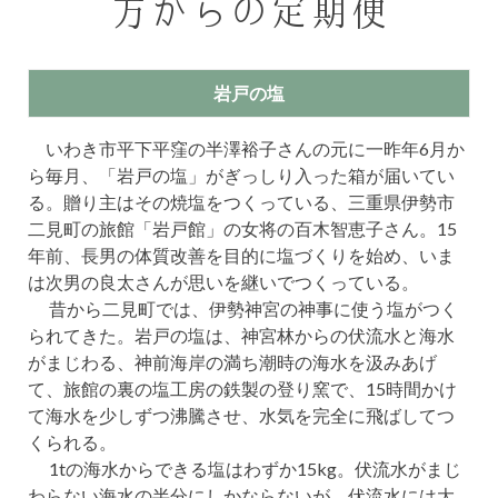
方からの定期便
岩戸の塩
いわき市平下平窪の半澤裕子さんの元に一昨年6月か
ら毎月、「岩戸の塩」がぎっしり入った箱が届いてい
る。贈り主はその焼塩をつくっている、三重県伊勢市
二見町の旅館「岩戸館」の女将の百木智恵子さん。15
年前、長男の体質改善を目的に塩づくりを始め、いま
は次男の良太さんが思いを継いでつくっている。
昔から二見町では、伊勢神宮の神事に使う塩がつく
られてきた。岩戸の塩は、神宮林からの伏流水と海水
がまじわる、神前海岸の満ち潮時の海水を汲みあげ
て、旅館の裏の塩工房の鉄製の登り窯で、15時間かけ
て海水を少しずつ沸騰させ、水気を完全に飛ばしてつ
くられる。
1tの海水からできる塩はわずか15kg。伏流水がまじ
わらない海水の半分にしかならないが、伏流水には大