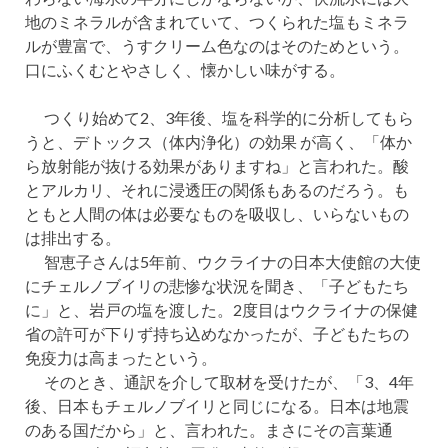
地のミネラルが含まれていて、つくられた塩もミネラ
ルが豊富で、うすクリーム色なのはそのためという。
口にふくむとやさしく、懐かしい味がする。
つくり始めて2、3年後、塩を科学的に分析してもら
うと、デトックス（体内浄化）の効果 が高く、「体か
ら放射能が抜ける効果がありますね」と言われた。酸
とアルカリ、それに浸透圧の関係もあるのだろう。も
ともと人間の体は必要なものを吸収し、いらないもの
は排出する。
智恵子さんは5年前、ウクライナの日本大使館の大使
にチェルノブイリの悲惨な状況を聞き、「子どもたち
に」と、岩戸の塩を渡した。2度目はウクライナの保健
省の許可が下りず持ち込めなかったが、子どもたちの
免疫力は高まったという。
そのとき、通訳を介して取材を受けたが、「3、4年
後、日本もチェルノブイリと同じになる。日本は地震
のある国だから」と、言われた。まさにその言葉通