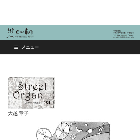
日々の新聞
メニュー
大越 章子