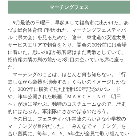
マーチングフェス
9月最後の日曜日、早起きして福島市に出かけた。あ
づま総合体育館で開かれた、マーチングフェスティバ
ル（県大会）を見るためで、途中、東北道の安達太良
サービスエリアで朝食をとり、開会の30分前には会場
に着いた。思いのほか観客席はまだ閑散としていて、
招待席の隣の列の前から3列目の空いている席に座っ
た。
マーチングのことは、ほとんど何も知らない。「行
進しながら楽器を演奏する」くらいのイメージしかな
く、2009年に横浜で見た開港150年記念のパレード
や、昨年公開された映画「ＭＡＲＣＨＩＮＧ 明日
へ」が頭に浮かぶ。独特のコスチュームなので、歴史
的にはたぶん、軍楽隊にさかのぼるのだろう。
その日は、フェスティバル常連のちいさな小学校の
マーチングが目的だった。「みんなでマーチング」を
合い言葉に、毎年、4、5、6年生が全員で取り組んでい