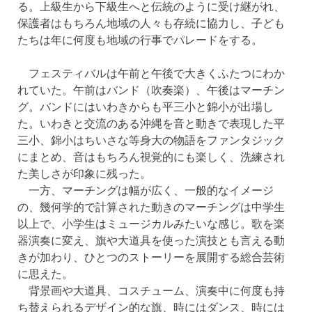
る。上級生から下級生へと伝統のように受け継がれ、
保護者はもちろん地域の人々も存続に協力し、子ども
たちは年に何度も地域の行事でパレードをする。
フェスティバルは午前と午後で大きくふたつにわか
れていた。午前はバンド（吹奏楽）、午後はマーチン
グ。バンドにはいわきからも平三小と錦小が出場し
た。いわきと交流のある沖縄を音と動きで表現した平
三小、錦小はちいさな等身大の物語をファンタジック
にまとめ、音はもちろん視覚的にも楽しく、洗練され
た美しさが印象に残った。
一方、マーチングは幅が広く、一般的なイメージ
の、幾何学的で計算された動きのマーチングは中学生
以上で、小学生はミュージカルみたいな感じ。歌を楽
器演奏に変え、旗や大道具を使った演技とも言える動
きが加わり、ひとつのストーリーを展開する総合芸術
に思えた。
背景画や大道具、コスチューム、演奏中に何度も持
ち替えられるデザイン的な旗、時にはダンス、時には