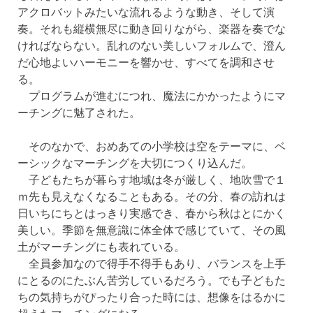
アクロバットみたいな流れるような動き、そして演
奏。それも縦横無尽に動き回りながら、楽器を奏でな
ければならない。乱れのない美しいフォルムで、澄ん
だ心地よいハーモニーを響かせ、すべてを調和させ
る。
プログラムが進むにつれ、魔法にかかったようにマ
ーチングに魅了された。
そのなかで、おめあての小学校は空をテーマに、ベ
ーシックなマーチングを大切につくり込んだ。
子どもたちが暮らす地域は冬が厳しく、地吹雪で１
ｍ先も見えなくなることもある。その分、春の訪れは
日いちにちとはっきり実感でき、春から秋はとにかく
美しい。季節を無意識に体全体で感じていて、その風
土がマーチングにも表れている。
全員参加なので得手不得手もあり、バランスを上手
にとるのにたぶん苦労しているだろう。でも子どもた
ちの気持ちがぴったり合った時には、想像をはるかに