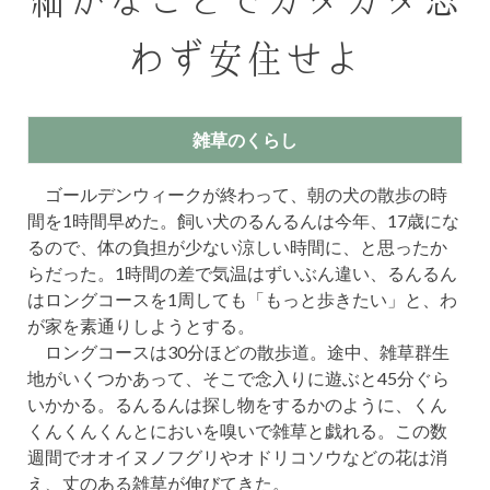
細かなことでガタガタ思
わず安住せよ
雑草のくらし
ゴールデンウィークが終わって、朝の犬の散歩の時
間を1時間早めた。飼い犬のるんるんは今年、17歳にな
るので、体の負担が少ない涼しい時間に、と思ったか
らだった。1時間の差で気温はずいぶん違い、るんるん
はロングコースを1周しても「もっと歩きたい」と、わ
が家を素通りしようとする。
ロングコースは30分ほどの散歩道。途中、雑草群生
地がいくつかあって、そこで念入りに遊ぶと45分ぐら
いかかる。るんるんは探し物をするかのように、くん
くんくんくんとにおいを嗅いで雑草と戯れる。この数
週間でオオイヌノフグリやオドリコソウなどの花は消
え、丈のある雑草が伸びてきた。