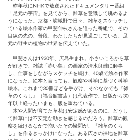
昨年秋にNHKで放送されたドキュメンタリー番組
「足元の宇宙」を見てから、雑草を意識して眺めるよ
うになった。京都・嵯峨野で日々、雑草をスケッチし
ている絵本作家の甲斐伸枝さんを追った番組で、その
目線の先の、普段、わたしたちが見過ごしている、足
元の野生の植物の世界を伝えていた。
甲斐さんは1930年、広島生まれ。小さいころから草
が好きで、雑誌「赤い鳥」の画家の清水良雄に師事
し、仕事をしながらスケッチを続け、40歳で絵本作家
になった。絵本と言っても、観察や科学に基づく科学
絵本。これまで30冊ほどを手がけ、そのなかでも『雑
草のくらし』（福音館書店）は代表作で、出版から30
年以上経ったいまも、版を重ねている。
木や人間が育てた草花は安定感があるのに、どうし
て雑草には不安定な動きを感じるのだろう。雑草の観
察を続けるなかで抱いたその疑問が、『雑草のくら
し』を作るきっかけになった。ある広さの裸地を雑草