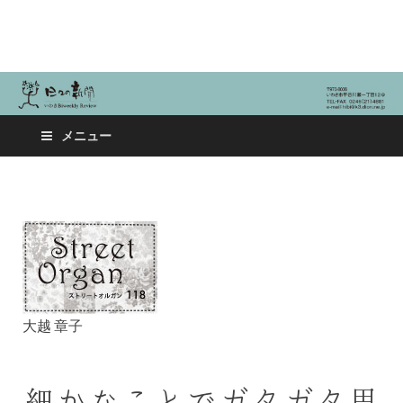
日々の新聞
メニュー
大越 章子