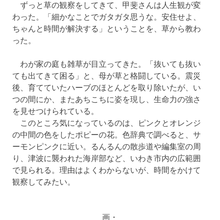
ずっと草の観察をしてきて、甲斐さんは人生観が変
わった。「細かなことでガタガタ思うな。安住せよ、
ちゃんと時間が解決する」ということを、草から教わ
った。
わが家の庭も雑草が目立ってきた。「抜いても抜い
ても出てきて困る」と、母が草と格闘している。震災
後、育てていたハーブのほとんどを取り除いたが、い
つの間にか、またあちこちに姿を現し、生命力の強さ
を見せつけられている。
このところ気になっているのは、ピンクとオレンジ
の中間の色をしたポピーの花。色辞典で調べると、サ
ーモンピンクに近い。るんるんの散歩道や編集室の周
り、津波に襲われた海岸部など、いわき市内の広範囲
で見られる。理由はよくわからないが、時間をかけて
観察してみたい。
画・