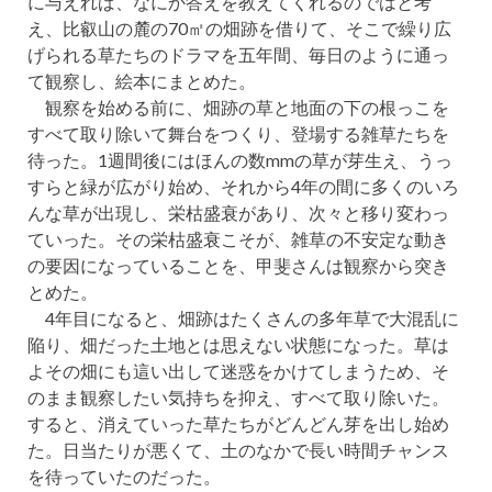
に与えれば、なにか答えを教えてくれるのではと考
え、比叡山の麓の70㎡の畑跡を借りて、そこで繰り広
げられる草たちのドラマを五年間、毎日のように通っ
て観察し、絵本にまとめた。
観察を始める前に、畑跡の草と地面の下の根っこを
すべて取り除いて舞台をつくり、登場する雑草たちを
待った。1週間後にはほんの数mmの草が芽生え、うっ
すらと緑が広がり始め、それから4年の間に多くのいろ
んな草が出現し、栄枯盛衰があり、次々と移り変わっ
ていった。その栄枯盛衰こそが、雑草の不安定な動き
の要因になっていることを、甲斐さんは観察から突き
とめた。
4年目になると、畑跡はたくさんの多年草で大混乱に
陥り、畑だった土地とは思えない状態になった。草は
よその畑にも這い出して迷惑をかけてしまうため、そ
のまま観察したい気持ちを抑え、すべて取り除いた。
すると、消えていった草たちがどんどん芽を出し始め
た。日当たりが悪くて、土のなかで長い時間チャンス
を待っていたのだった。