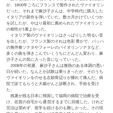
が、1800年ごろにフランスで製作されたヴァイオリン
だった。それまで麻沙子さんは、中学時代に購入した
イタリアの新作を弾いていた。数カ月かけていくつか
を試したが、やはり最初に薦められたヴァイオリンと
の相性が1番よかった。
イタリア製のヴァイオリンはさっぱりした明るい音
を出したが、フランス製のそれは色彩 豊かで、バッハ
の無伴奏ソナタやフォーレのバイオリンソナタなど、
多くの曲を弾きこんでいくうちにどんどん変わり、麻
沙子さんの気に入った音になっていった。
2008年の初夏、麻沙子さんは微熱のある体調の悪い
日が続いた。なんとか試験は乗りきったが、そのうち
ヴァイオリンをのせる左鎖骨辺りが腫れて痛んだ。病
院で診てもらうと大腸がんと診断され、手術を受け
た。
残暑が残る日本に帰国して福岡の病院で治療を受
け、佐賀の自宅から通 院するまでに回復した。けれど
完治は望めず、留学を続けるのも難しかった。その現