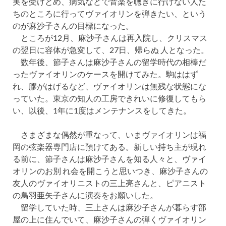
実を受けとめ、病気などで音楽を聴きに行けない人た
ちのところに行ってヴァイオリンを弾きたい、という
のが麻沙子さんの目標になった。
ところが12月、麻沙子さんは再入院し、クリスマス
の翌日に容体が急変して、27日、帰らぬ 人となった。
数年後、節子さんは麻沙子さんの留学時代の相棒だ
ったヴァイオリンのケースを開けてみた。駒ははず
れ、膠がはげるなど、ヴァイオリンは無残な状態にな
っていた。東京の知人の工房できれいに修復してもら
い、以後、1年に1度はメンテナンスをしてきた。
さまざまな偶然が重なって、いまヴァイオリンは福
岡の弦楽器専門店に預けてある。新しい持ち主が現れ
る前に、節子さんは麻沙子さんを知る人々と、ヴァイ
オリンのお別 れ会を開こうと思いつき、麻沙子さんの
友人のヴァイオリニストの三上亮さんと、ピアニスト
の鳥羽亜矢子さんに演奏をお願いした。
留学していた時、三上さんは麻沙子さんが暮らす部
屋の上に住んでいて、麻沙子さんの弾くヴァイオリン