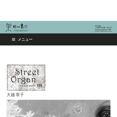
日々の新聞
メニュー
大越 章子