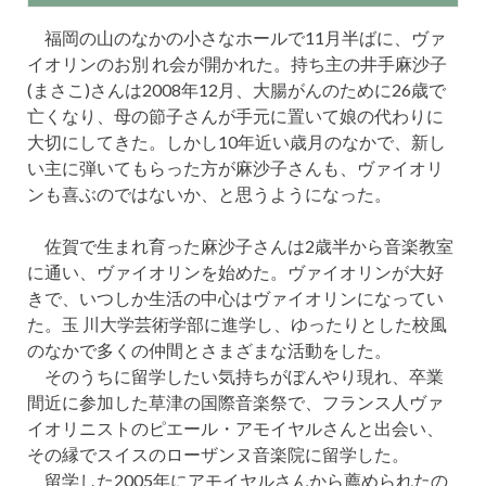
福岡の山のなかの小さなホールで11月半ばに、ヴァ
イオリンのお別 れ会が開かれた。持ち主の井手麻沙子
(まさこ)さんは2008年12月、大腸がんのために26歳で
亡くなり、母の節子さんが手元に置いて娘の代わりに
大切にしてきた。しかし10年近い歳月のなかで、新し
い主に弾いてもらった方が麻沙子さんも、ヴァイオリ
ンも喜ぶのではないか、と思うようになった。
佐賀で生まれ育った麻沙子さんは2歳半から音楽教室
に通い、ヴァイオリンを始めた。ヴァイオリンが大好
きで、いつしか生活の中心はヴァイオリンになってい
た。玉 川大学芸術学部に進学し、ゆったりとした校風
のなかで多くの仲間とさまざまな活動をした。
そのうちに留学したい気持ちがぼんやり現れ、卒業
間近に参加した草津の国際音楽祭で、フランス人ヴァ
イオリニストのピエール・アモイヤルさんと出会い、
その縁でスイスのローザンヌ音楽院に留学した。
留学した2005年にアモイヤルさんから薦められたの