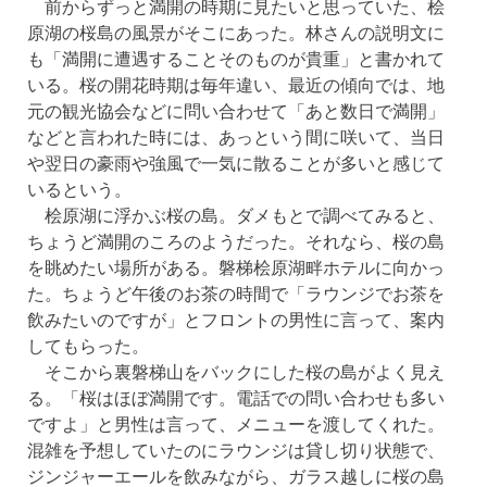
前からずっと満開の時期に見たいと思っていた、桧
原湖の桜島の風景がそこにあった。林さんの説明文に
も「満開に遭遇することそのものが貴重」と書かれて
いる。桜の開花時期は毎年違い、最近の傾向では、地
元の観光協会などに問い合わせて「あと数日で満開」
などと言われた時には、あっという間に咲いて、当日
や翌日の豪雨や強風で一気に散ることが多いと感じて
いるという。
桧原湖に浮かぶ桜の島。ダメもとで調べてみると、
ちょうど満開のころのようだった。それなら、桜の島
を眺めたい場所がある。磐梯桧原湖畔ホテルに向かっ
た。ちょうど午後のお茶の時間で「ラウンジでお茶を
飲みたいのですが」とフロントの男性に言って、案内
してもらった。
そこから裏磐梯山をバックにした桜の島がよく見え
る。「桜はほぼ満開です。電話での問い合わせも多い
ですよ」と男性は言って、メニューを渡してくれた。
混雑を予想していたのにラウンジは貸し切り状態で、
ジンジャーエールを飲みながら、ガラス越しに桜の島