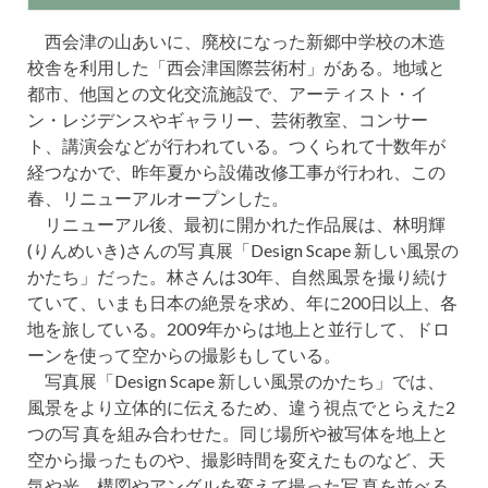
西会津の山あいに、廃校になった新郷中学校の木造
校舎を利用した「西会津国際芸術村」がある。地域と
都市、他国との文化交流施設で、アーティスト・イ
ン・レジデンスやギャラリー、芸術教室、コンサー
ト、講演会などが行われている。つくられて十数年が
経つなかで、昨年夏から設備改修工事が行われ、この
春、リニューアルオープンした。
リニューアル後、最初に開かれた作品展は、林明輝
(りんめいき)さんの写 真展「Design Scape 新しい風景の
かたち」だった。林さんは30年、自然風景を撮り続け
ていて、いまも日本の絶景を求め、年に200日以上、各
地を旅している。2009年からは地上と並行して、ドロ
ーンを使って空からの撮影もしている。
写真展「Design Scape 新しい風景のかたち」では、
風景をより立体的に伝えるため、違う視点でとらえた2
つの写 真を組み合わせた。同じ場所や被写体を地上と
空から撮ったものや、撮影時間を変えたものなど、天
気や光、構図やアングルを変えて撮った写 真を並べる