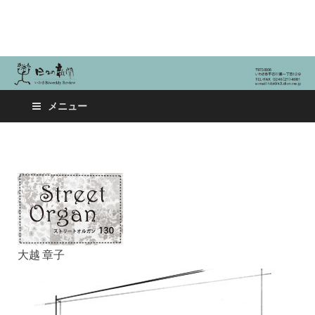
日々の新聞
メニュー
大越 章子