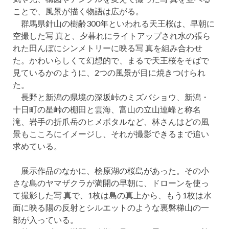
ことで、風景が描く物語は広がる。
群馬県針山の樹齢300年といわれる天王桜は、早朝に
空撮した写 真と、夕暮れにライトアップされ水の張ら
れた田んぼにシンメトリーに映る写 真を組み合わせ
た。かわいらしくて幻想的で、まるで天王桜をそばで
見ているかのように、2つの風景が目に焼きつけられ
た。
長野と新潟の県境の深坂峠のミズバショウ、新潟・
十日町の星峠の棚田と雲海、富山の立山連峰と称名
滝、岩手の折爪岳のヒメボタルなど、林さんはどの風
景もこころにイメージし、それが撮影できるまで追い
求めている。
展示作品のなかに、桧原湖の桜島があった。その小
さな島のヤマザクラが満開の早朝に、ドローンを使っ
て撮影した写 真で、1枚は島の真上から、もう1枚は水
面に映る陽の反射とシルエットのような裏磐梯山の一
部が入っている。