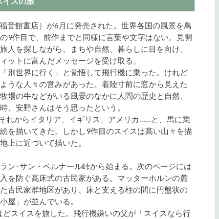
スイスの旅
福音館書店）が6月に発売された。世界各国の風景を鳥
の9作目で、前作までと同様に言葉や文字はない。見開
旅人を探しながら、まちや自然、暮らしに目を向け、
ィットに富んだメッセージを受け取る。
「別世界に行く」と覚悟して飛行機に乗った。けれど
ような人々の営みがあった。着陸寸前に窓から見えた
牧場の牛などがいる風景のなかに人間の歴史と自然、
時、安野さんはそう思ったという。
。それからイタリア、イギリス、アメリカ……と、馬に乗
絵を描いてきた。しかし9作目のスイスは高い山々を描
地上に近づいて描いた。
ラン･サン・ベルナール峠から始まる。次のページには
入を防ぐ高床式の古民家がある。マッターホルンの麓
た古民家群地区があり、床と支える柱の間に円盤状の
小屋」が並んでいる。
日ほどスイスを旅した。飛行機嫌いの父が「スイスなら行