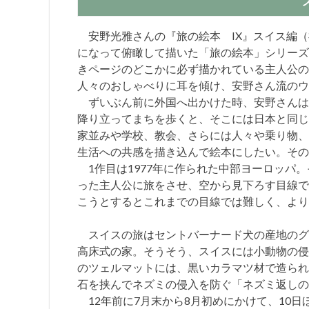
安野光雅さんの『旅の絵本 IX』スイス編（
になって俯瞰して描いた「旅の絵本」シリーズ
きページのどこかに必ず描かれている主人公の
人々のおしゃべりに耳を傾け、安野さん流のウ
ずいぶん前に外国へ出かけた時、安野さんは
降り立ってまちを歩くと、そこには日本と同じ
家並みや学校、教会、さらには人々や乗り物、
生活への共感を描き込んで絵本にしたい。その
1作目は1977年に作られた中部ヨーロッパ
った主人公に旅をさせ、空から見下ろす目線で
こうとするとこれまでの目線では難しく、より
スイスの旅はセントバーナード犬の産地のグ
高床式の家。そうそう、スイスには小動物の侵
のツェルマットには、黒いカラマツ材で造られ
石を挟んでネズミの侵入を防ぐ「ネズミ返しの
12年前に7月末から8月初めにかけて、10