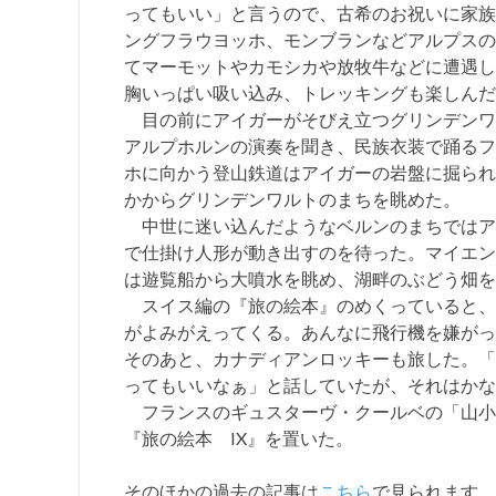
ってもいい」と言うので、古希のお祝いに家族
ングフラウヨッホ、モンブランなどアルプスの
てマーモットやカモシカや放牧牛などに遭遇し
胸いっぱい吸い込み、トレッキングも楽しんだ
目の前にアイガーがそびえ立つグリンデンワ
アルプホルンの演奏を聞き、民族衣装で踊るフ
ホに向かう登山鉄道はアイガーの岩盤に掘られ
かからグリンデンワルトのまちを眺めた。
中世に迷い込んだようなベルンのまちではア
で仕掛け人形が動き出すのを待った。マイエン
は遊覧船から大噴水を眺め、湖畔のぶどう畑を
スイス編の『旅の絵本』のめくっていると、
がよみがえってくる。あんなに飛行機を嫌がっ
そのあと、カナディアンロッキーも旅した。「
ってもいいなぁ」と話していたが、それはかな
フランスのギュスターヴ・クールベの「山小
『旅の絵本 IX』を置いた。
そのほかの過去の記事は
こちら
で見られます。