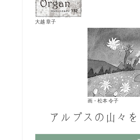
大越 章子
画・松本 令子
アルプスの山々を