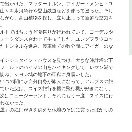
で出かけた。マッターホルン、アイガー・メンヒ・ユ
山々を氷河急行や登山鉄道などを使って巡った。そし
ながら、高山植物を探し、立ち止まって新鮮な空気を
。
ルトではちょうど夏祭りが行われていて、ヨーデルや
ォークダンス合わせて手拍子した。ユングフラウヨッ
たトンネルを進み、停車駅での数分間にアイガーのな
インシュタイン・ハウスを見つけ、大きな時計塔の下
フェルトのハイジの山をハイキングして、レマン湖で
訪ね、シヨン城の地下の牢獄に身震いした。
いつの間にか自分自身が旅人になって、アルプスの旅
ていた父は、スイス旅行を機に飛行機が好きになり、
次はニュージーランド、それにもう一度、スイスに行
わなかった。
屋」の絵はがきを供えた仏壇のそばに買ったばかりの