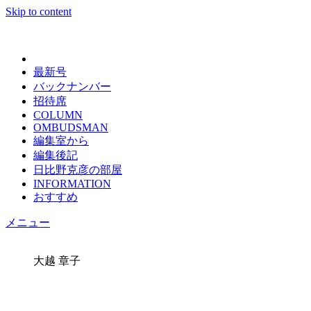
Skip to content
日々の新聞
最新号
バックナンバー
招待席
COLUMN
OMBUDSMAN
編集室から
編集後記
日比野克彦の部屋
INFORMATION
おすすめ
メニュー
大越 章子