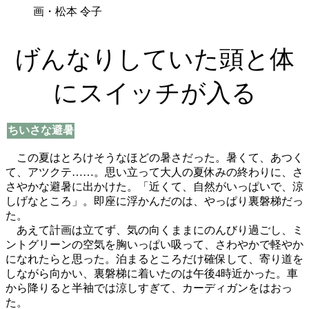
画・松本 令子
げんなりしていた頭と体
にスイッチが入る
ちいさな避暑
この夏はとろけそうなほどの暑さだった。暑くて、あつく
て、アツクテ……。思い立って大人の夏休みの終わりに、さ
さやかな避暑に出かけた。「近くて、自然がいっぱいで、涼
しげなところ」。即座に浮かんだのは、やっぱり裏磐梯だっ
た。
あえて計画は立てず、気の向くままにのんびり過ごし、ミ
ントグリーンの空気を胸いっぱい吸って、さわやかで軽やか
になれたらと思った。泊まるところだけ確保して、寄り道を
しながら向かい、裏磐梯に着いたのは午後4時近かった。車
から降りると半袖では涼しすぎて、カーディガンをはおっ
た。