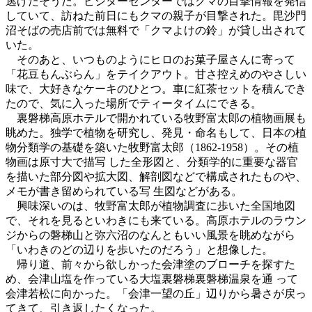
逃げたそうだ。ビジターセンターではクマの目撃情報を発信
していて、訪ねた前日にもクマの親子が目撃された。毘沙門
沼そばの売店前では無料で「クマよけの鈴」が貸し出されて
いた。
そのあと、いつものようにヒロのお菓子屋さんに寄って
「花豆もんぶらん」をテイクアウト。甘さ控えめのやさしい
味で、大好きなケーキのひとつ。車に紅茶セットを積んでき
たので、気に入った場所でティータイムにできる。
裏磐梯高原ホテルで開かれている牧野富太郎の植物画展も
眺めた。独学で植物を研究し、発見・命名もして、日本の植
物分類学の基礎を築いた牧野富太郎（1862-1958）。その植
物画は原寸大で描写 した全形図と、分類学的に重要な器官
を描いた部分図や拡大図、解剖図などで構成されたものや、
メモが書き留められている写 生図などがある。
興味深いのは、牧野富太郎が植物調査に歩いた全国地図
で、それを見るといわきにも来ている。高原ホテルのラウン
ジからの磐梯山と弥六沼のなんともいい風景を眺めながら
「いわきのどの辺りを歩いたのだろう」と想像した。
帰り道、前々から欲しかった会津塗のブローチを探すた
め、会津山塩を作っている大塩裏磐梯裏磐梯温泉を通 って
会津若松に向かった。「会津一望の丘」辺りから暑さが戻っ
てきて、引き返したくなった。