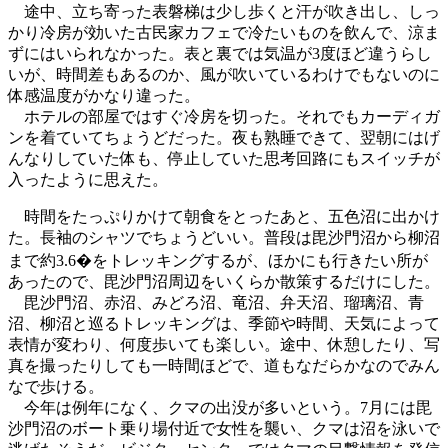
途中、立ち寄った表磐梯は少し歩くと汗が吹き出し、しっ
かり冷房が効いた古民家カフェで冷たいものを飲んで、涼ま
ずにはいられなかった。表と裏では気温が3度ほど違うらし
いが、時間差もあるのか、風が吹いているわけでもないのに
体感温度がかなり違った。
ホテルの部屋ではすぐ冷房を切った。それでもカーディガ
ンを着ていてちょうどだった。夜も熟睡できて、翌朝にはげ
んなりしていた体も、停止していた思考回路にもスイッチが
入ったように思えた。
時間をたっぷりかけて朝食をとったあと、五色沼に出かけ
た。長袖のシャツでちょうどいい。普段は毘沙門沼から柳沼
まで約3.6�をトレッキングするが、ほかにも行きたい所が
あったので、毘沙門沼周辺をいくらか散策するだけにした。
毘沙門沼、赤沼、みどろ沼、竜沼、弁天沼、瑠璃沼、青
沼、柳沼と巡るトレッキングは、季節や時間、天気によって
表情が変わり、何度歩いても楽しい。途中、休憩したり、写
真を撮ったりしても一時間ほどで、道もなだらかなのでみん
なで歩ける。
今年は例年になく、クマの出没が多いという。7月には毘
沙門沼のボート乗り場付近で女性を襲い、クマは沼を泳いで