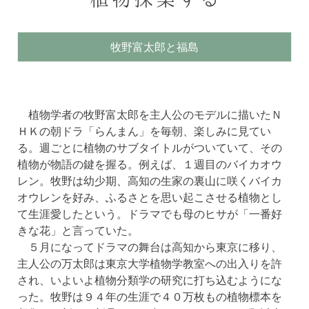
牧野富太郎と福島
植物学者の牧野富太郎を主人公のモデルに描いたＮ
ＨＫの朝ドラ「らんまん」を毎朝、楽しみに見てい
る。週ごとに植物のサブタイトルがついていて、その
植物が物語の鍵を握る。例えば、１週目のバイカオウ
レン。牧野は幼少期、高知の生家の裏山に咲くバイカ
オウレンを好み、ふるさとを思い起こさせる植物とし
て生涯愛したという。ドラマでも母のヒサが「一番好
きな花」と言っていた。
５月になってドラマの舞台は高知から東京に移り、
主人公の万太郎は東京大学植物学教室への出入りを許
され、いよいよ植物分類学の研究に打ち込むようにな
った。牧野は９４年の生涯で４０万枚もの植物標本を