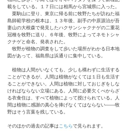
載をしている。１７日には相馬から宮城県に入った。
栗駒山に登り、東京に帰る前に牧野たちが訪ねた福
島師範学校の根本は、１３年後、副手の中原源治が吾
妻山の大根森で発見したハクサンシャクナゲの二重花
冠種を牧野に送り、６年後、牧野によってネモトシャ
クナゲと命名、発表された。
牧野が植物の調査をして歩いた場所がわかる日本地
図があって、福島県は浜通りに集中している。
植物は人間がいなくても、少しも構わずに生活する
ことができるが、人間は植物がなくては１日も生活す
ることができない。人間は植物に対しておじぎをしな
ければならない立場にある。人間に必要欠くべからざ
る衣食住は、すべて植物によって授けられている。人
間は植物に感謝の真心を捧げなくてはならない――牧
野はそう言葉を残している。
そのほかの過去の記事は
こちら
で見られます。