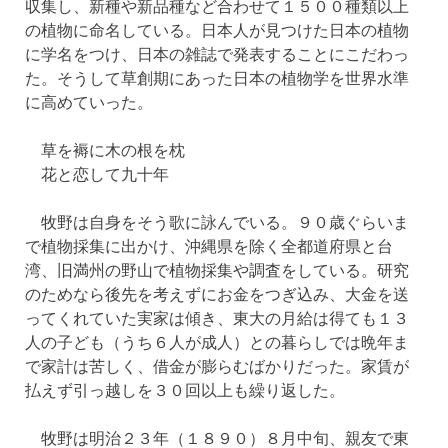
収集し、新種や新品種など合わせて１５００種類以上
の植物に命名している。日本人が見つけた日本の植物
に学名をつけ、日本の雑誌で発表することにこだわっ
た。そうして草創期にあった日本の植物学を世界水準
に高めていった。
草を褥に木の根を枕
花と恋して九十年
牧野は自身をそう歌に詠んでいる。９０歳ぐらいま
で植物採集に出かけ、沖縄県を除く全都道府県と台
湾、旧満州の野山で植物採集や調査をしている。研究
のためなら後先を考えずにお金をつぎ込み、大金を送
ってくれていた実家は傾き、東大の月給は得ても１３
人の子ども（うち６人が成人）との暮らしでは晩年ま
で家計は苦しく、借金が膨らむばかりだった。家賃が
払えず引っ越しを３０回以上も繰り返した。
牧野は明治２３年（１８９０）８月中旬、親友で東