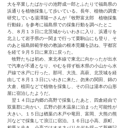
大を卒業したばかりの池野成一郎とふたりで福島県の
浜通りを植物採集して歩いている。長年、植物の調査･
研究している湯澤陽一さんが『牧野富太郎 植物採集
行動録』を参考に福島県での採集行動を調べたとこ
ろ、８月１３日に北茨城からいわきに入り、浜通りを
北上して岩手県の一関まで行って栗駒山にも登り、そ
のあと福島師範学校の教諭の根本莞爾を訪ね、宇都宮
を経て９月５日に東京に戻った。
牧野たちは初め、東北本線で東北に向かったが出水
で汽車が不通となり、やむを得ず栃木県の小山から水
戸線で水戸に行った。那珂、大洗、高萩、北茨城を経
由して８月１３日にいわきに来た。勿来の関田、錦の
大倉、植田などで植物を採集し、その日は湯本の山形
屋に宿泊したようだ。
翌１４日は内郷の高野で採集したあと、四倉経由で
双葉郡に向かい、広野の折木温泉に泊まった可能性が
大きい。１５日は楢葉の木戸や竜田、富岡、大熊の熊
川などで採集して浪江に宿泊。１６日は小高、原町、
相馬と歩き、小高ではオオネバリタデを採って新種記