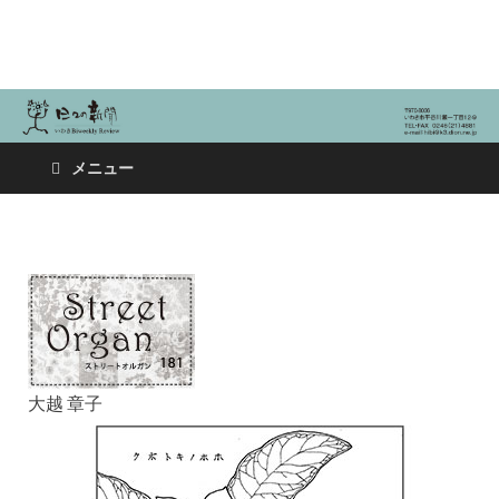
日々の新聞
メニュー
大越 章子