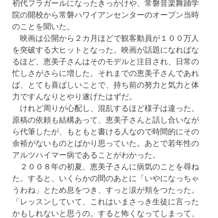
初代フラガールになったきっかけや、常磐音楽舞踊学
院の開校から常磐ハワイアンセンターのオープン当時
のことを聞いた。
映画は公開から２カ月ほどで観客動員が１００万人
を突破する大ヒットとなった。映画が話題になればな
るほど、恵美子さんはそのモデルと注目され、日常の
忙しさがさらに増した。それまでの恵美子さんであれ
ば、とても喜ばしいことで、持ち前の努力と気力と体
力ですんなりとやり遂げたはずだ。
けれど周りが心配し、混乱するほど様子は違った。
原稿の依頼も結構あって、恵美子さんと話し合いなが
ら代筆したが、もともと書ける人なので時間的にその
余裕がないものとばかり思っていた。あとで若年性の
アルツハイマー病であることがわかった。
２００８年の初夏、恵美子さんに病気のことを尋ね
た。すると、いくらかの間のあとに「いやになっちゃ
うわね」とため息をつき、すっと涙が頬をつたった。
「レッスンしていて、これはいまさっき生徒に言った
かもしれないと思うの。すると怖くなってしまって、