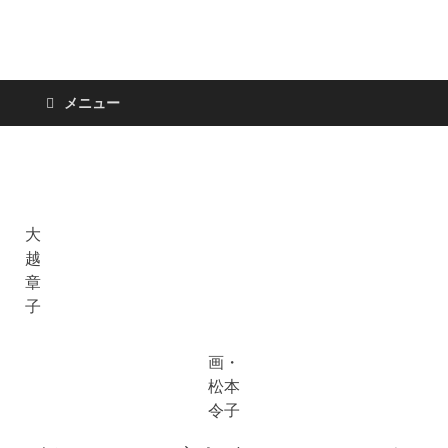
日々の新聞
メニュー
大
越
章
子
画・
松本
令子