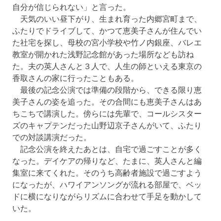
自分が信じられない」と言った。
天気のいい昼下がり、生まれ育った内郷宮町まで、
ふたりでドライブして、かつて恵美子さんが住んでい
た社宅を探し、母校の宮小学校や竹ノ内銀座、バレエ
教室が開かれた浅野記念館があった場所なども訪ね
た。夫の英人さんと３人で、人生の師といえる東京の
香取さんの家に行ったこともある。
最後の記念公演では準備の段階から、できる限り恵
美子さんの姿を追った。その合間にも恵美子さんはあ
ちこちで講演した。傍らには先輩で、コールシスター
ズのキャプテンだった山野辺京子さんがいて、ふたり
での対談講演だった。
記念公演を終えたあとは、自宅で過ごすことが多く
なった。デイケアの帰りなど、たまに、英人さんと編
集室に来てくれた。そのうち高齢者施設で過ごすよう
になったが、ハワイアンソングが流れる部屋で、ベッ
ドに横になりながらリズムに合わせて手足を動かして
いた。