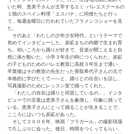
いた時、恵美子さんが主宰するエミ･バレエスクールの
１階のスペイン料理「エスパナ」に同僚たちと行っ
て、毎週金曜日に行われていたフラメンコショーを見
た。
そのあと「わたしの少年少女時代」というテーマで
初めてインタビューした。炭砿まちの内郷で生まれ育
ち、幼いころから踊りが好きで、音楽が聞こえると自
然に体が動いた。小学３年生の時につくられた、炭砿
の子どものためのバレエ教室に高校３年生まで通い、
卒業後はその教室の先生だった香取希代子さんの元で
本格的に学びたくて――と、踊りとの出合いを話し、
写真撮影のためにレッスン室で踊ってくれた。
「わたしの存在は踊りと同居しているの」。インタ
ビューでの言葉は恵美子さんを象徴し、印象に残って
いる。恵美子さんにとって踊ることが生きることで、
こころにはいつも炭砿があった。
そして２００６年、映画「フラガール」の撮影現場
で久しぶりに会った。後日、時間をつくってもらい、