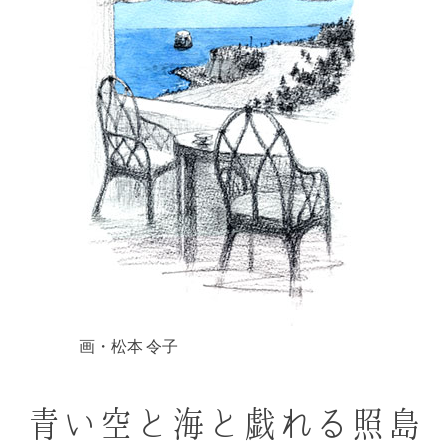
画・松本 令子
青い空と海と戯れる照島