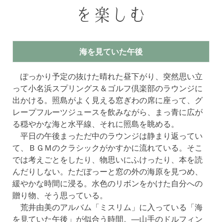
を楽しむ
海を見ていた午後
ぽっかり予定の抜けた晴れた昼下がり、突然思い立
って小名浜スプリングス＆ゴルフ倶楽部のラウンジに
出かける。照島がよく見える窓ぎわの席に座って、グ
レープフルーツジュースを飲みながら、まっ青に広が
る穏やかな海と水平線、それに照島を眺める。
平日の午後まっただ中のラウンジは静まり返ってい
て、ＢＧＭのクラシックがかすかに流れている。そこ
では考えごとをしたり、物思いにふけったり、本を読
んだりしない。ただぼっーと窓の外の海原を見つめ、
緩やかな時間に浸る。水色のリボンをかけた自分への
贈り物、そう思っている。
荒井由美のアルバム「ミスリム」に入っている「海
を見ていた午後」が似合う時間。―山手のドルフィン