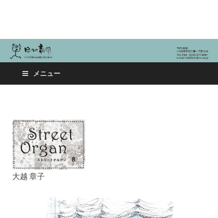
日々の新聞
メニュー
大越 章子