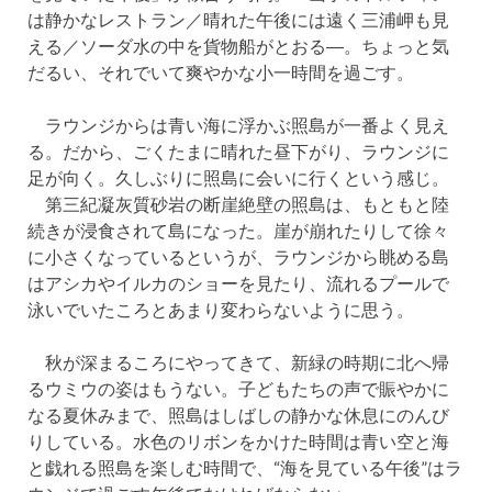
は静かなレストラン／晴れた午後には遠く三浦岬も見
える／ソーダ水の中を貨物船がとおる―。ちょっと気
だるい、それでいて爽やかな小一時間を過ごす。
ラウンジからは青い海に浮かぶ照島が一番よく見え
る。だから、ごくたまに晴れた昼下がり、ラウンジに
足が向く。久しぶりに照島に会いに行くという感じ。
第三紀凝灰質砂岩の断崖絶壁の照島は、もともと陸
続きが浸食されて島になった。崖が崩れたりして徐々
に小さくなっているというが、ラウンジから眺める島
はアシカやイルカのショーを見たり、流れるプールで
泳いでいたころとあまり変わらないように思う。
秋が深まるころにやってきて、新緑の時期に北へ帰
るウミウの姿はもうない。子どもたちの声で賑やかに
なる夏休みまで、照島はしばしの静かな休息にのんび
りしている。水色のリボンをかけた時間は青い空と海
と戯れる照島を楽しむ時間で、“海を見ている午後”はラ