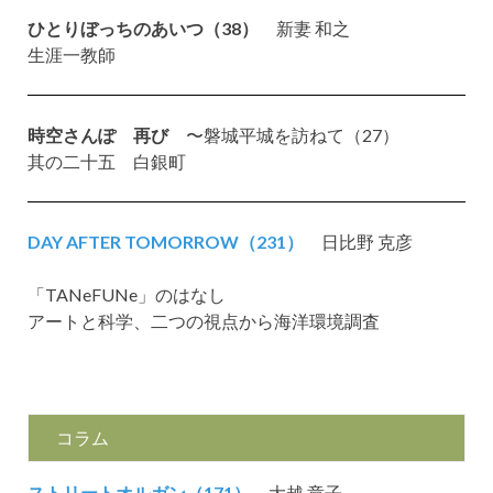
ひとりぼっちのあいつ（38）
新妻 和之
生涯一教師
時空さんぽ 再び
〜磐城平城を訪ねて（27）
其の二十五 白銀町
DAY AFTER TOMORROW（231）
日比野 克彦
「TANeFUNe」のはなし
アートと科学、二つの視点から海洋環境調査
コラム
ストリートオルガン（171）
大越 章子