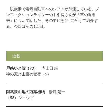
脱炭素で電気自動車へのシフトが加速している。ノ
ンフィクションライターの中部博さんが「車の近未
来」について話した。その要約を2回に分けて紹介す
る。今回はその1回目。
連載
戸惑いと嘘（79）
内山田 康
神の死と主権の秘密（5）
阿武隈山地の万葉植物
湯澤 陽一
（56）ショウブ