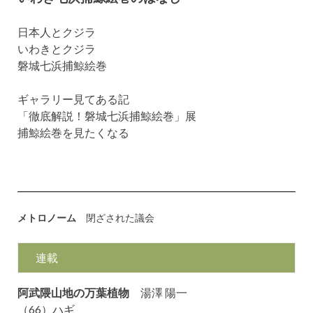
日本人とクジラ
いわきとクジラ
磐城七浜捕鯨絵巻
ギャラリー見てある記
「徹底解説！磐城七浜捕鯨絵巻」展
捕鯨絵巻を見たくなる
メトロノーム
閉ざされた議会
連載
阿武隈山地の万葉植物
湯澤 陽一
（66）ハギ