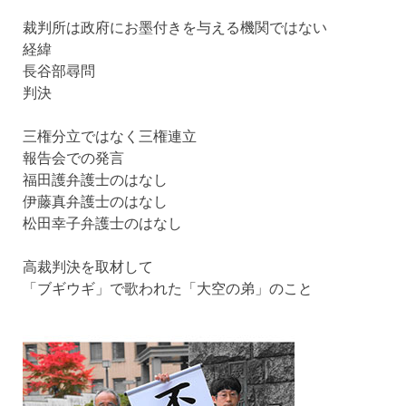
裁判所は政府にお墨付きを与える機関ではない
経緯
長谷部尋問
判決
三権分立ではなく三権連立
報告会での発言
福田護弁護士のはなし
伊藤真弁護士のはなし
松田幸子弁護士のはなし
高裁判決を取材して
「ブギウギ」で歌われた「大空の弟」のこと