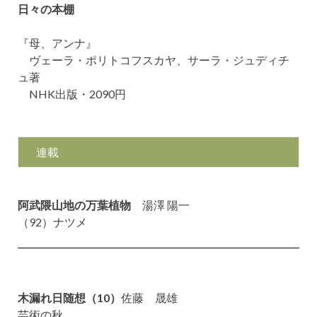
日々の本棚
『母、アンナ』
ヴェーラ・ポリトコフスカヤ、サーラ・ジュディチ
ュ著
NHK出版・2090円
連載
阿武隈山地の万葉植物
湯澤 陽一
（92）ナツメ
木漏れ日随想（10）
佐藤 晟雄
芸術の秋