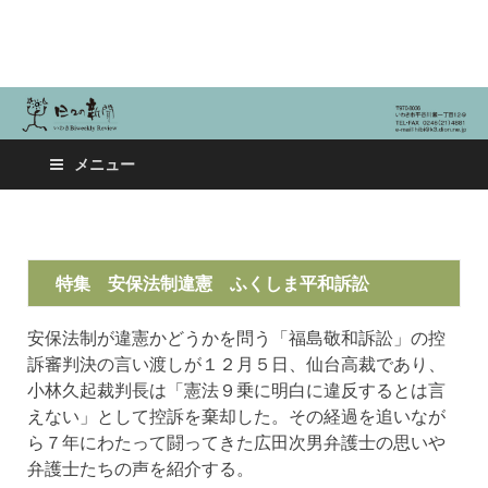
日々の新聞
メニュー
特集 安保法制違憲 ふくしま平和訴訟
安保法制が違憲かどうかを問う「福島敬和訴訟」の控
訴審判決の言い渡しが１２月５日、仙台高裁であり、
小林久起裁判長は「憲法９乗に明白に違反するとは言
えない」として控訴を棄却した。その経過を追いなが
ら７年にわたって闘ってきた広田次男弁護士の思いや
弁護士たちの声を紹介する。