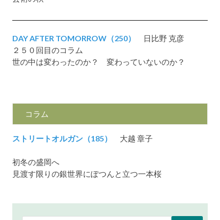
DAY AFTER TOMORROW（250）
日比野 克彦
２５０回目のコラム
世の中は変わったのか？ 変わっていないのか？
コラム
ストリートオルガン（185）
大越 章子
初冬の盛岡へ
見渡す限りの銀世界にぽつんと立つ一本桜