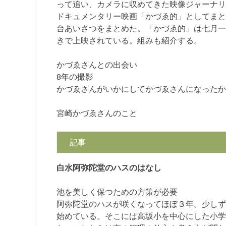
って追い、カメラに収めてきた映像ジャーナリ
ドキュメンタリー映画「かづゑ的」としてまと
台あいさつをまとめた。「かづゑ的」は七月一
きで上映されている。組みも紹介する。
かづゑさんとの出会い
8年の撮影
かづゑさんがいかにしてかづゑさんになったか
宮崎かづゑさんのこと
記事
白水阿弥陀堂のハスのはなし
池を美しく保つための方策が必要
阿弥陀堂のハスが咲くなってほぼ３年。少しず
始めている。そこには高坂小を中心にした小学