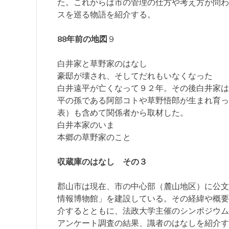
た。これからは市の管理の仕方や考え方が問わ
スを巡る物語を紹介する。
88年前の地図
９
白井家と草野家のはなし
豪邸が壊され、そしてだれもいなくなった
白井遠平が亡くなって９２年。その後白井家は
平の孫である阿部コトや草野悟郎が生まれ育っ
表）も含めて関係者から取材した。
白井本家のいま
本郷の草野家のこと
収蔵庫のはなし その３
郡山市は現在、市の中心部（麓山地区）に公文
情報博物館」を建設している。その経緯や概要
介するとともに、法政大学主催のシンポジウム
アンケート調査の結果、識者のはなしを紹介す