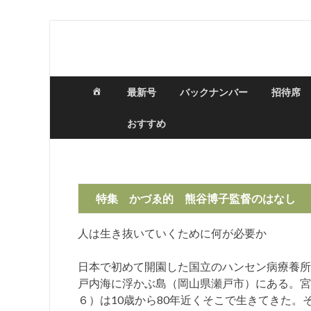
日々の新聞
最新号
バックナンバー
招待席
おすすめ
特集 かづゑ的 熊谷博子監督のはなし
人は生き抜いていくために何が必要か
日本で初めて開園した国立のハンセン病療養所
戸内海に浮かぶ島（岡山県瀬戸市）にある。宮
６）は10歳から80年近くそこで生きてきた。