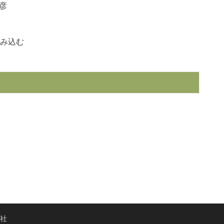
克彦
み込む
聞社