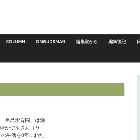
COLUMN
OMBUDSMAN
編集室から
編集後記
「長島愛育園」は瀬
崎かづゑさん（９
その生活を8年にわた