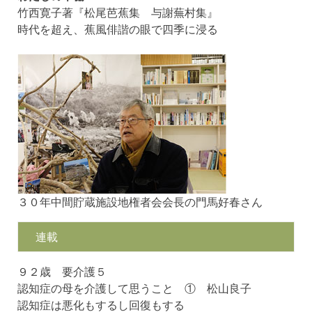
竹西寛子著『松尾芭蕉集 与謝蕪村集』
時代を超え、蕉風俳諧の眼で四季に浸る
３０年中間貯蔵施設地権者会会長の門馬好春さん
連載
９２歳 要介護５
認知症の母を介護して思うこと ① 松山良子
認知症は悪化もするし回復もする