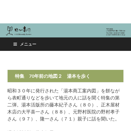
日々の新聞
メニュー
特集 70年前の地図２ 湯本を歩く
昭和３０年に発行された「湯本商工案内図」を餅なが
ら表町通りなどを歩いて地元の人に話を聞く特集の第
二弾。湯本活版所の藤本紀子さん（８０）、正木屋材
木店の大平喜一さん（８８）、元野村医院の野村孝子
さん（９７）、隆一さん（７１）親子に話を聞いた。