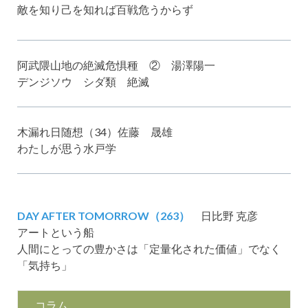
敵を知り己を知れば百戦危うからず
阿武隈山地の絶滅危惧種 ② 湯澤陽一
デンジソウ シダ類 絶滅
木漏れ日随想（34）佐藤 晟雄
わたしが思う水戸学
DAY AFTER TOMORROW（263）
日比野 克彦
アートという船
人間にとっての豊かさは「定量化された価値」でなく
「気持ち」
コラム