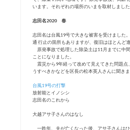
います。それぞれの場所のいまを取材しました
志田名2020 春
志田名は台風19号で大きな被害を受けました
通 行止の箇所もありますが、復旧はほとんど
原発事故で処理した除染土は11月までに中
ことになりました。
震災から9年経って改めて見えてきた問題点
うすべきかなどを区長の松本英人さんに聞き
台風19号の打撃
放射能とイノシシ
志田名のこれから
大越アサ子さんのはなし
一昨年、夫が亡くなった後、アサ子さんはひ