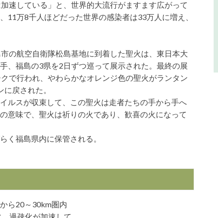
は加速している」と、世界的大流行がますます広がって
11万8千人ほどだった世界の感染者は33万人に増え、
島市の航空自衛隊松島基地に到着した聖火は、東日本大
手、福島の3県を2日ずつ巡って展示された。最終の展
ークで行われ、やわらかなオレンジ色の聖火がランタン
ンに戻された。
イルスが収束して、この聖火は走者たちの手から手へ
の意味で、聖火は祈りの火であり、歓喜の火になって
らく福島県内に保管される。
ら20～30km圏内
化、過疎化が加速して