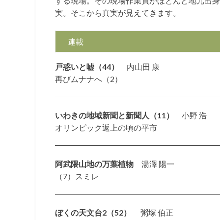
する現場。その現場作業員がほとんど地元出身
実。そこから真実が見えてきます。
連載
戸惑いと嘘（44）
内山田 康
再びムナナへ（2）
いわきの地域新聞と新聞人（11）
小野 浩
オリンピック返上の頃の平市
阿武隈山地の万葉植物
湯澤 陽一
（7）スミレ
ぼくの天文台2（52）
粥塚 伯正