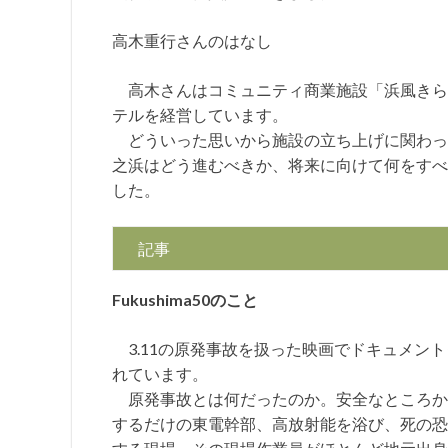
高木重行さんのはなし
高木さんはコミュニティ商業施設「浜風きら
テルを経営しています。
どういった思いから施設の立ち上げに関わっ
之浜はどう進むべきか、将来に向けて何をすべ
した。
記事
Fukushima50のこ
と
3.11の原発事故を扱った映画でドキュメン
れています。
原発事故とは何だったのか。安全なところか
するだけの東電幹部、高放射能を浴び、死の恐