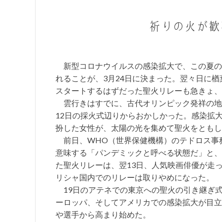
祈りの火が歓
新型コロナウイルスの感染拡大で、この夏の
れることが、3月24日に決まった。翌々日に
スタートするはずだった聖火リレーも急きょ、
雲行きはすでに、古代オリンピック発祥の地
12日の採火式辺りからおかしかった。感染拡
扮した女性が、太陽の光を集めて聖火をともし
前日、WHO（世界保健機構）のテドロス事
意味する「パンデミックと呼べる状態だ」と、
た聖火リレーは、翌13日、人気映画俳優が走
リシャ国内でのリレーは取りやめになった。
19日のアテネでの東京への聖火の引き継ぎ
ーロッパ、そしてアメリカでの感染拡大が目立
や選手から高まり始めた。