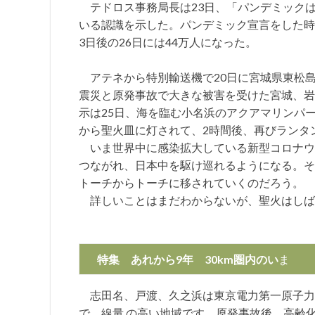
テドロス事務局長は23日、「パンデミック
いる認識を示した。パンデミック宣言をした時、
3日後の26日には44万人になった。
アテネから特別輸送機で20日に宮城県東松
震災と原発事故で大きな被害を受けた宮城、岩
示は25日、海を臨む小名浜のアクアマリンパ
から聖火皿に灯されて、2時間後、再びランタ
いま世界中に感染拡大している新型コロナウ
つながれ、日本中を駆け巡れるようになる。そ
トーチからトーチに移されていくのだろう。
詳しいことはまだわからないが、聖火はしば
特集
あれから9年 30km圏内のい
ま
志田名、戸渡、久之浜は東京電力第一原子力か
で、線量 の高い地域です。原発事故後、高齢