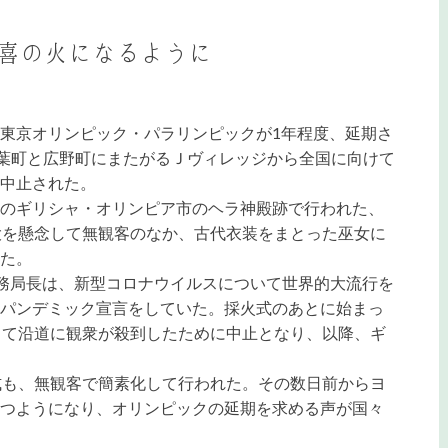
喜の火になるように
東京オリンピック・パラリンピックが1年程度、延期さ
楢葉町と広野町にまたがるＪヴィレッジから全国に向けて
中止された。
のギリシャ・オリンピア市のヘラ神殿跡で行われた、
大を懸念して無観客のなか、古代衣装をまとった巫女に
た。
務局長は、新型コロナウイルスについて世界的大流行を
パンデミック宣言をしていた。採火式のあとに始まっ
って沿道に観衆が殺到したために中止となり、以降、ギ
式も、無観客で簡素化して行われた。その数日前からヨ
つようになり、オリンピックの延期を求める声が国々